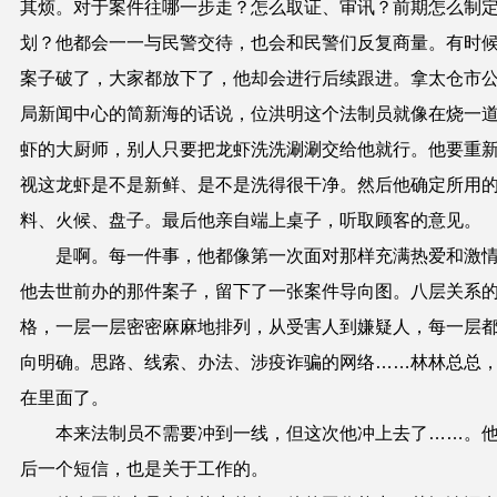
其烦。对于案件往哪一步走？怎么取证、审讯？前期怎么制
划？他都会一一与民警交待，也会和民警们反复商量。有时
案子破了，大家都放下了，他却会进行后续跟进。拿太仓市
局新闻中心的简新海的话说，位洪明这个法制员就像在烧一
虾的大厨师，别人只要把龙虾洗洗涮涮交给他就行。他要重
视这龙虾是不是新鲜、是不是洗得很干净。然后他确定所用
料、火候、盘子。最后他亲自端上桌子，听取顾客的意见。
是啊。每一件事，他都像第一次面对那样充满热爱和激
他去世前办的那件案子，留下了一张案件导向图。八层关系
格，一层一层密密麻麻地排列，从受害人到嫌疑人，每一层
向明确。思路、线索、办法、涉疫诈骗的网络……林林总总
在里面了。
本来法制员不需要冲到一线，但这次他冲上去了……。
后一个短信，也是关于工作的。