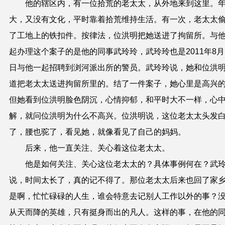
他的辖区内，有一位拾荒的老太太，从外地来到这里。
大，又没有文化，平时靠着拾荒维持生活。有一次，老太太
了工地上的铁扣件。按律法，位洪明把她送进了拘留所。与
起办理这个案子的是他的同事武玲玲，武玲玲也是
2011
年
8
月
日与他一起招聘到浏河派出所的警员。武玲玲说，她和位洪
道把老太太送进拘留所里的。结了一件案子，她心里是高兴
但她看到位洪明脸色阴沉，心情抑郁，和平时大不一样，心
解，就问位洪明为什么不高兴。位洪明说，这位老太太头发
了，腰也驼了，看见她，就像看见了自己的妈妈。
后来，他一直关注、关心着这位老太太。
他是如何关注、关心这位老太太的？具体事例何在？武
说，时间太长了，真的记不得了。那位老太太后来也回了家
是啊，忙忙碌碌的人生，谁会特意去记别人工作以外的事？
从天而降的英雄，只有挺身而出的凡人。这样的事，在他的