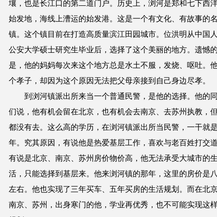
壤，也是长江口的第二道门户。历史上，浏河是郑和七下西
始发地，海线上漕运的始发港。这是一个有文化、有故事的
镇。这个镇目前在打造高质量滨江田园城市。位洪明从中国
公安大学硕士研究生毕业后，选择了这个美丽的地方。遗憾
是，他的妈妈每次来这个地方总是水土不服，发烧、呕吐。
个孝子，却因为这个原因无法把父母亲接到自己身边尽孝。
到浏河镇派出所来当一个普通民警，是他的选择。他的
们说，他有机会留在北京，也有机会去南京、去苏州执教，
都没有去。这么高的学历，在浏河镇派出所当民警，一干就
年。究其原因，有说他是热爱基层工作，喜欢与老百姓打交
有说是北京、南京、苏州房价物价高，他无法承受大城市的
活，只能选择到基层来。他来浏河镇的那年，这里的房价是
左右。他也实现了三年买车、五年买房的生活规划。而在北
南京、苏州，出身寒门的他，学业再优秀，也不可能实现这