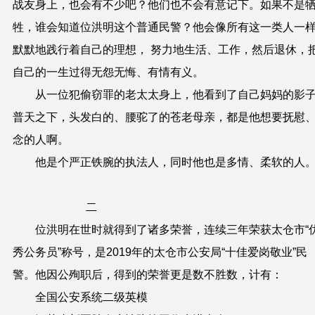
战友身上，也会有不少吧？他们也不会有意记下。如果不是
牲，谁会知道位洪明这个普通民警？他会像所有这一类人一
默默地践行着自己的理想，
努力地生活、工作，然后退休，
自己的一生过得无怨无悔、有情有义。
从一位犯偷窃罪的老太太身上，他看到了自己妈妈的影
普天之下，头发白的、腰驼了的苍老母亲，都是他想要抚慰
念的人啊。
他是个严正铁腕的执法人，同时他也是多情、柔软的人
二
位洪明在世时就得到了诸多荣誉，连续三年荣获太仓市“
秀公务员”称号，是
2019
年的太仓市公安局“十佳爱岗敬业”民
警。他因公殉职后，得到的荣誉更是数不胜数，计有：
全国公安系统二级英模