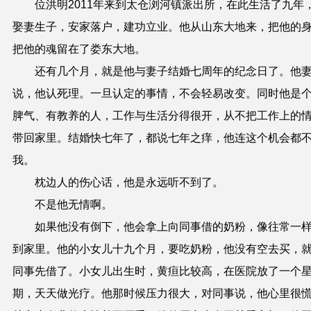
位洪明
2011
年来到太仓浏河镇派出所，在此生活了九年
娶妻生子，安家落户，建功立业。他从山东大地来，把他的
把他的魂留在了娄东大地。
还有几个月，就是他与妻子结婚七周年的纪念日了。他
说，他认死理。一旦认定的事情，不会轻易改变。同时他是
脾气、有教养的人，工作与生活分得很开，从不把工作上的
带回家里。结婚快七年了，都说七年之痒，他连这个机会都
我。
枕边人的伤心话，他是永远听不到了。
不是他无情啊。
如果他没有倒下，他会拿上向同事借的奶粉，像往常一
到家里。他的小女儿十九个月，要吃奶粉，他没有空去买，
同事先借了。小女儿出生时，黄疸比较高，在医院放了一个
期，天天做光疗。他那时候压力很大，对同事说，他心里很