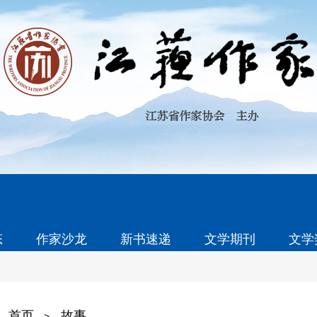
态
作家沙龙
新书速递
文学期刊
文学
首页
故事
>