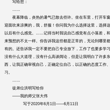
写给您：
……
夜幕降临，炎热的暑气已散去些许。坐在车里，打开车
迎面吹来凉爽的，我，舒服！你问我为什么选择这里，选择
以后有什么感觉。……记得当时我说自己感觉有点小落差，
来预想的不太一样。你告诉我这些都是正常的，无论到哪里
有的。还告诉我一定不要把自己专业放下，工作了也要多学
没有什么大道理，没有什么高谈阔论，但是让我明白了许多
西，让我正确审视自己，正确定位自己，以正确的态度工作
习。
……
徒弟位洪明写给你
——我的师父张大伟
写于
2020
年
6
月
1
日——
6
月
11
日