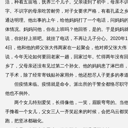
活，种着五亩地，抚养三个儿子。父亲读到了初中，母亲不
字。不识字的母亲吃苦耐劳，对子女要求严格，有着孔孟之
通达明理。他出事的上午，给他妈妈打了一个电话，问妈妈
体情况。妈妈问他，你在上班吗？他回答，是的。于是妈妈
说，你好好上班吧。就挂了电话，不再让儿子分心。
2020
年
1
4
日，他和他的师父张大伟两家在一起聚会，他对师父张大伟
说，今年无论如何要回老家一趟，回家过年。忙得两年没有
乡了，父母亲还没有见过第二个孙女。他的妈妈患了淋巴癌
了手术，除了经常寄钱贴补家用外，他还想尽人子更多的孝
但疫情来临。疫情就是命令。派出所的干警全都恪尽职
他也不例外。
两个女儿特别爱笑，长得像他，一笑，眉眼弯弯的。当
手搀着一个女儿，父女三人一齐笑起来的时候，会把乌云都
跑，把坚冰都融化。