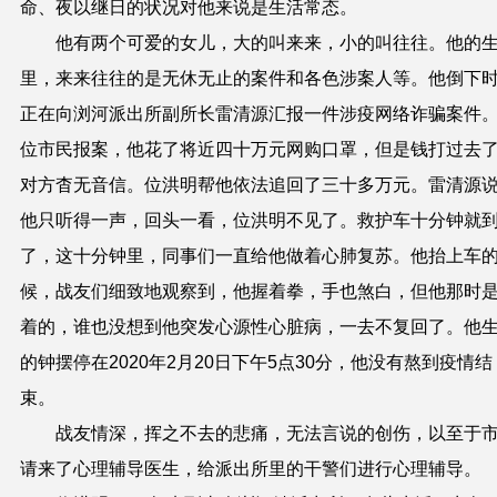
命、夜以继日的状况对他来说是生活常态。
他有两个可爱的女儿，大的叫来来，小的叫往往。他的
里，来来往往的是无休无止的案件和各色涉案人等。他倒下
正在向浏河派出所副所长雷清源汇报一件涉疫网络诈骗案件
位市民报案，他花了将近四十万元网购口罩，但是钱打过去
对方杳无音信。位洪明帮他依法追回了三十多万元。雷清源
他只听得一声，回头一看，位洪明不见了。救护车十分钟就
了，这十分钟里，同事们一直给他做着心肺复苏。他抬上车
候，战友们细致地观察到，他握着拳，手也煞白，但他那时
着的，谁也没想到他突发心源性心脏病，一去不复回了。他
的钟摆停在
2020
年
2
月
20
日下午
5
点
30
分，他没有熬到疫情结
束。
战友情深，挥之不去的悲痛，无法言说的创伤，以至于
请来了心理辅导医生，给派出所里的干警们进行心理辅导。