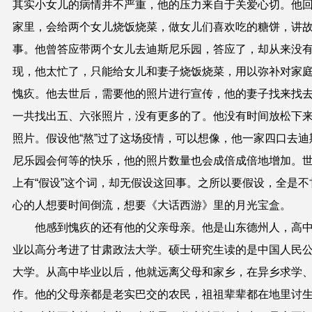
其实小女儿的病情并不严重，他的压力来自于关爱心切。他
家里，会给两个女儿烧饭烧菜，做女儿们喜欢吃的糖饼，讲
事。他曾答应带两个女儿去迪斯尼乐园，答应了，却从来没
现，他太忙了，只能给女儿和妻子烧饭烧菜，用以弥补对家
愧疚。他去世后，需要他的照片进行宣传，他的妻子找来找
一共找出五、六张照片，没有更多的了。他没有时间放松下
照片。假设他“熬”过了这场疫情，可以想像，他一家四口去迪
尼乐园会何等的快乐，他的照片数量也会成倍成倍地增加。
上有“假设”这个词，却无假设这回事。之所以要假设，全是不
心的人想要时间倒流，想要《大话西游》里的月光宝盒。
他感到愧疚的还有他的父亲母亲。他是山东德州人，高
业以高分考进了甘肃政法大学。硕士研究生读的是中国人民
大学。从高中毕业以后，他就远离父母和家乡，在异乡求学
作。他的父母亲都是老实巴交的农民，祖祖辈辈都在地里讨