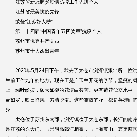
江苏省新冠肺炎疫情防控工作先进个人
江苏省最美抗疫先锋
荣登“江苏好人榜”
第二十四届“中国青年五四奖章”抗疫个人
苏州市优秀共产党员
苏州市十大杰出青年
……
2020
年
5
月
24
日下午，我去了太仓市浏河镇派出所，位
生前工作九年的地方。现在正是广玉兰开花的季节，坚挺的
上，绿叶纷披，硕大如碗的花洁白芬芳。更有荷花伫立水中
盖如罗，映日临风，素洁脱俗。这些雅致的花，都是英雄们
身。
太仓位于苏州东南部，浏河镇位于太仓东部，长江的南
是江苏的东大门。与崇明岛隔江相望，与上海宝山、嘉定两