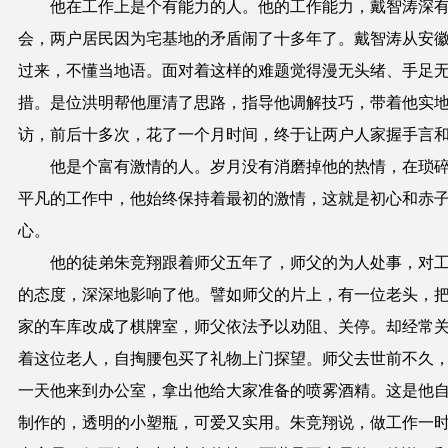
他在工作上是个有能力的人。他的工作能力，戴智涛深
会，两户居民因为宅基地的矛盾闹了十多年了。戴智涛从安
过来，不懂当地语。面对着这样的难题觉得漫无头绪、手足
措。是位洪明帮他厘清了思路，指导他调解技巧，带着他实
访，前后十多次，花了一个月时间，终于让两户人家握手言
他是个富有激情的人。岁月没有消磨掉他的热情，在琐
平凡的工作中，他始终保持着最初的激情，这就是初心和赤
心。
他的徒弟朱竞翔跟着师父五年了，师父的为人处事，对
的态度，深深地影响了他。譬如师父的片上，有一位老头，
家的车库改成了棋牌室，师父依法予以劝阻、关停。却经常
着这位老人，自掏腰包买了礼物上门探望。师父去世前不久
一天他来到办公室，拿出他给大家准备的喷雾酒精。这是他
制作的，透明的小塑瓶，可爱又实用。朱竞翔说，做工作一