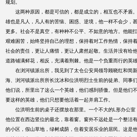
规划。
这两种原因，都是可信的，都是成立的，相互也不矛盾
雄也是凡人，凡人有的苦恼、困惑、逆境，他一样不会少，
更多。社会不是真空，有种种不公平、不如意的地方。他能
艰难困苦，始终坚持自己的理想，保持着对工作热情，保持
社会的责任，更让人痛惜，更让人肃然起敬。生活并没有给
道路铺满鲜花，相反，充满着荆棘。他是一个负重而行的英
在浏河镇派出所，我见到了太仓公安局领导顾晓红和简
海、浏河镇派出所所长沈冰和位洪明烈士生前的徒弟、同事
他们说，所里出了这么一个英雄，他们感到骄傲。但是他们
要这样的英雄，他们只想要他活着一起并肩工作。
位洪明生前的桌子还摆放在那里。一个不大的
L
形办公室
他位置在西边竖位的最北，靠着窗。窗外不远处是一个整洁
的小区，假山草地，绿树成荫，住着安居乐业的居民。这是