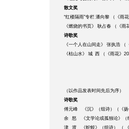
散文奖
“红楼隔雨”专栏 潘向黎 （《雨花》2
《燃烧的书页》 耿占春 （《雨花》
诗歌奖
《一个人在山间走》 张执浩 （《雨
《枯山水》 城 西 （《雨花》2
（以作品发表时间先后为序）
诗歌奖
傅元峰 《沉》（组诗）（《扬子江
余 怒 《文学论或孤独论》（组诗）
津 渡 《蛇蜕》（组诗） （ 《扬