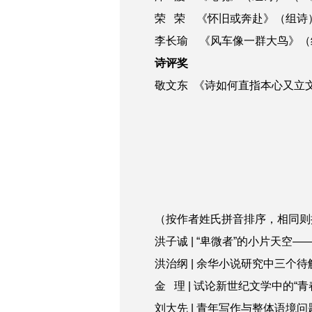
荣 荣 《怀旧或奔赴》（组诗）（
李长瑜 《风车像一群大鸟》（组诗
诗评奖
敬文东 《诗如何直指本心又立文字
（按作者姓氏拼音排序，相同则
洪子诚 | “卑微者”的小片天空—
洪治纲 | 余华小说研究中三个待
金 理 | 试论新世纪文学中的“青
刘大先 | 青年写作与整体语境问