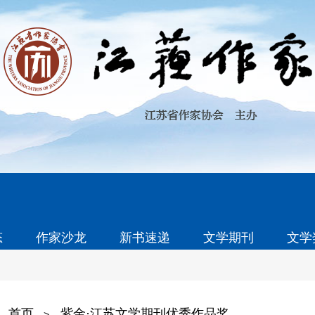
态
作家沙龙
新书速递
文学期刊
文学
首页
紫金·江苏文学期刊优秀作品奖
>