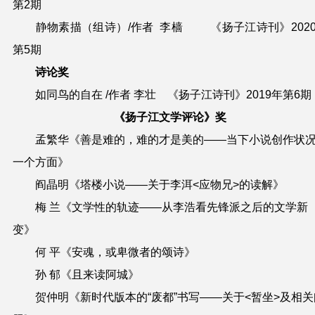
第2期
静物素描（组诗）/作者 李樯 《扬子江诗刊》202
第5期
诗论奖
如同鸟的自在 /作者 李壮 《扬子江诗刊》2019年第6期
《扬子江文学评论》奖
孟繁华《善是难的，难的才是美的——当下小说创作状
一个方面》
阎晶明《塔楼小说——关于李洱<应物兄>的读解》
梅 兰《文学性的轨迹——从李浩看先锋派之后的文学新
变》
何 平《安魂，或卑微者的颂诗》
孙 郁《且来读阿城》
贺仲明《新时代版本的“废都”书写——关于<暂坐>及相关