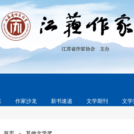
态
作家沙龙
新书速递
文学期刊
文学
首页
其他文学奖
>