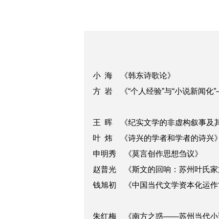
小 海 《韩东诗歌论》
方 岩 《“个人经验”与“小说新闻化
王 晖 《纪实文学的非虚构叙事及其
叶 炜 《诗兴的学者和学者的诗兴
申明秀 《莫言创作思想刍议》
赵普光 《斯文的回响：苏州叶氏家
钱旭初 《中国当代文学资本化运作
朱红梅 《南方之惑——苏州当代小