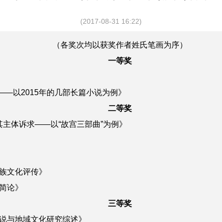
(2017-08-31 16:22)
（各奖次均以获奖作者姓氏笔画为序）
一等奖
”——以2015年的几部长篇小说为例》
二等奖
主体诉求——以“故宫三部曲”为例》
》
族文化评传》
简论》
三等奖
说与地域文化研究综述》