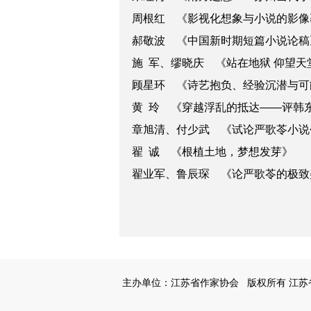
周根红 《影视化想象与小说的影像
郝敬波 《中国新时期短篇小说论稿
施 军、缪晓庆 《站在地狱 仰望天堂-
顾星环 《诗艺抱负、经验沉潜与可
黄 玲 《穿越浮乱的抵达——评韩
章旭清、付少武 《试论严歌苓小说
翟 诚 《根植土地，梦想发芽》
翟业军、鲁辰琛 《论严歌苓的极致
主办单位：江苏省作家协会
版权所有 江