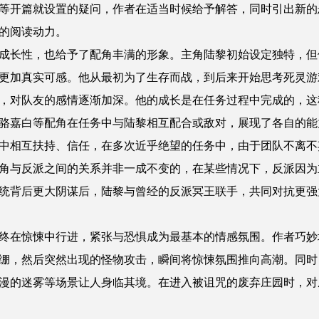
等开篇就设置的疑问，作者在适当时候给予解答，同时引出新的
的阅读动力。
成长性，也给予了配角丰满的形象。主角陆黎初始设定独特，但
更加真实可感。他从最初为了生存而战，到后来开始思考死灵游
，对队友的感情逐渐加深。他的成长是在任务过程中完成的，这
骆嘉白等配角在任务中与陆黎相互配合或敌对，展现了各自的能
中相互扶持、信任，在多次近乎绝望的任务中，由于团队不离不
角与反派之间的关系并非一成不变的，在某些情况下，反派因为
统背后更大阴谋后，陆黎与曾经的反派冥王联手，共同对抗更强
终在惊悚中行进，紧张与恐惧成为最基本的情感氛围。作者巧妙
绷，然后突然出现的怪物攻击，瞬间将惊悚氛围推向高潮。同时
漫的迷雾等场景让人身临其境。在进入被诅咒的废弃庄园时，对