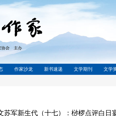
态
作家沙龙
新书速递
文学期刊
文学
文苏军新生代（十七）：桫椤点评白日