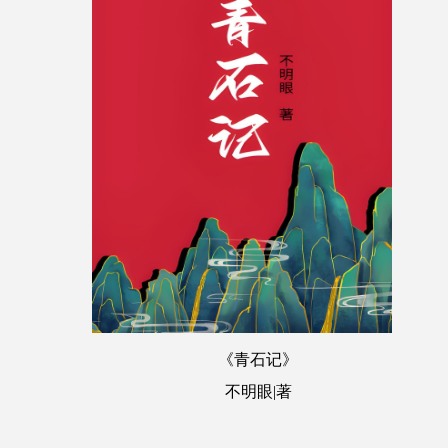
《青石记》
不明眼|著