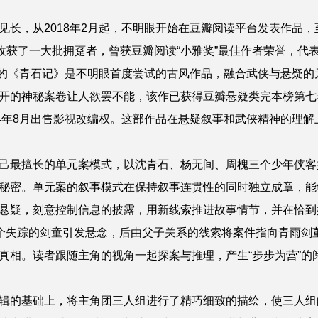
见长，从2018年2月起，不明眼开始在豆瓣阅读平台发表作品，
量收获了一大批拥趸者，曾获豆瓣阅读“小雅奖”最佳作者荣誉，代
创作的《青石记》是不明眼首度尝试的古风作品，融合武侠与悬疑
开的神秘案卷让人欲罢不能，该作已获得豆瓣悬疑类完本榜第七名
24年8月出售影视改编权。这部作品在悬疑叙事和武侠精神的理
己最擅长的单元案模式，以沈青石、杨无间、周槐三个少年侠客
秘密。单元案的叙事模式在保持叙事连贯性的同时独立成章，能
悬疑，刻意控制信息的披露，用新线索推进故事情节，并在恰到好
四个失踪的剑童引发悬念，后由父子关系的线索将案件指向青雨剑
真相。读者跟随主角的视角一起探案与推理，产生“步步为营”的
辑的基础上，将主角团三人组进行了精巧细致的描绘，使三人组