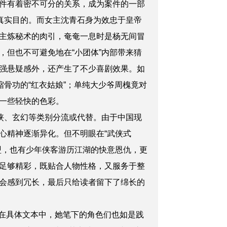
件有着密不可分的关系，成为案件的一部
真实目的。而女主沈青石身为效忠于皇帝
主炼秘术的肉引，奄奄一息时是杨无间冒
但也不可避免地在“小团体”内部带来猜
强悬疑感外，还产生了不少喜剧效果。如
骨功的“红衣姑娘”；单纯大少爷周槐竟对
一些轻快的色彩。
侠、玄幻等类别分流或代替。由于中国现
心精神逐渐异化。但不明眼在“武侠式
盟，也有少年侠客游历江湖的快意恩仇，更
足够精彩，既贴合人物性格，又服务于整
会感到冗长，最后只给读者留下了绵长的
，在具体文本中，她笔下的角色们也如是践