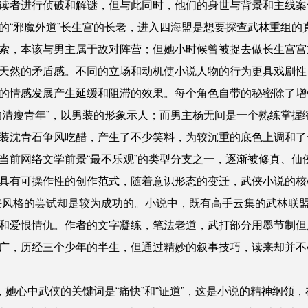
读者进行侦破和解谜，但与此同时，他们的身世与背景和主线案
的“邪魔外道”长生宫的长老，进入四海盟是想要探查武林重组的
索，本该与男主属于敌对阵营；但她小时候曾被捉去做长生宫宫
天然的矛盾感。不同的立场和动机使小说人物的行为更具戏剧性，
的情感发展产生延缓和阻滞的效果。每个角色自带的秘密除了增
的清瘦青年”，以男装的形象示人；而男主杨无间是一个熟练掌握缩
装沈青石争风吃醋，产生了不少笑料，为较沉重的底色上调和了
当前网络文学前景“最不乐观”的类型分支之一，逐渐被修真、仙
具有可操作性的创作范式，随着意识形态的变迁，武侠小说的核
侠风格的尝试却是较为成功的。小说中，既有高手云集的武林联
和爱恨情仇。作者的文字凝练，笔法老道，武打部分用墨节制但
广，历经三个少年的半生，但通过精妙的叙事技巧，读来却并不
，她心中武侠的关键词是“痛快”和“证道”，这是小说的精神纲领