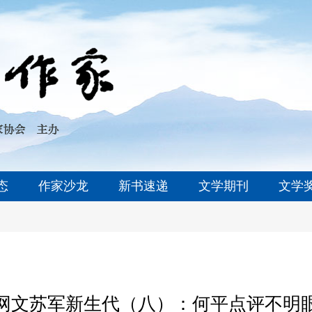
态
作家沙龙
新书速递
文学期刊
文学
网文苏军新生代（八）：何平点评不明