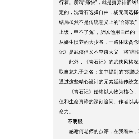
行着。所谓“痛快”，就是摒弃徘徊纠
定的，沈青石选择自由，杨无间选择
结局虽然不是传统意义上的“合家欢
上饭，申不了冤”，所以他用自己的一
从娇生惯养的大少爷，一路体味贪念
记》是武侠但又不空谈大义，将“痛
此外，《青石记》的武侠风格深耕
取自龙九子之名；文中提到的“螟螣之
通过这些精心设计的元素延续传统文
《青石记》始终以人物为核心，
值和生命真谛的深刻追问。作者以其
命力。
不明眼
感谢何老师的点评，在我看来，