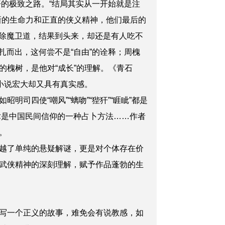
悟的极致之路。“结局其实从一开始就是注
新的生命力和正直的侠义精神，他们最后的
么除魔卫道，结果到头来，却还是有人吃不
扎而出，这何尝不是“自由”的诠释；周槐
槐树，是他对“成长”的理解。《青石
小说宏大却又具有真实感。
司四使“嘲风”“螭吻”“狴犴”“睚眦”都是
术‌是中国民间信仰的一种占卜方法……作者
。
越了单纯的悬疑解谜，更是对个体存在价
武侠精神的深刻理解，赋予作品蓬勃的生
写一个正义的故事，难免会有说教感，如