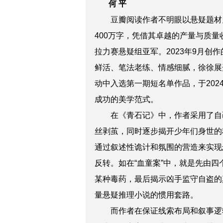
何 平
豆瓣阅读作者不明眼以悬疑题材
400万字，凭借其卓越的产量与质
拉力赛悬疑组亚军。2023年9月
鲜活、笔法老练、情感细腻，徐徐展
动中入选第一期短名单作品，于20
成功的美学范式。
在《青石记》中，作者采用了自
丝剥茧，同时逐步揭开少年们身世的
通过叙述性诡计和氛围的营造来实现
反转。如在“血童案”中，就是先由
某种毒药，最后揭示凶手监守自盗的
量悬疑推理小说的惯用套路。
而作者在保证线索布局和叙事逻