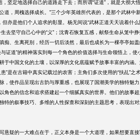
结，坚定地选择自己的道路走下去；而所谓“证道”，就是大彻大
公道，周槐选择成长。”三个少年英雄所代表的，是那个武林中
”，但亦是他们个人追求的彰显。杨无间说“武林正道天天说着什
生去坚守自己心中的“义”；沈青石恢复五感，献祭生命从笼中挣
嗔痴、生离死别，经历一切后淡然，最后也成长为一棵亭亭如盖的
快与证道”的精神落实到每一个角色的价值选择与生命领悟上，使
于中国文化的土壤，以深厚的文化底蕴赋予故事丰富的内涵。如昭明
患”是在古籍中真实记载过的农害；主角们多次使用的“‌扶乩”之
脉，使作品呈现出古韵与厚重感，也展现了国潮美学的独特魅力
以角色的信念和追求搭建起一个细腻真实的世界。他们的故事超
独特的叙事技巧、多维的人性探查和深刻的主题思考，表现出对
写悬疑的一大难点在于，正义本身是一个大道理，如果想要直接