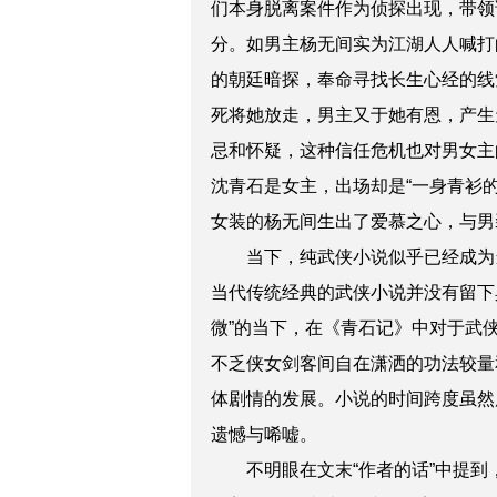
们本身脱离案件作为侦探出现，带领
分。如男主杨无间实为江湖人人喊打
的朝廷暗探，奉命寻找长生心经的线
死将她放走，男主又于她有恩，产生
忌和怀疑，这种信任危机也对男女主
沈青石是女主，出场却是“一身青衫
女装的杨无间生出了爱慕之心，与男
当下，纯武侠小说似乎已经成为
当代传统经典的武侠小说并没有留下
微”的当下，在《青石记》中对于武
不乏侠女剑客间自在潇洒的功法较量
体剧情的发展。小说的时间跨度虽然
遗憾与唏嘘。
不明眼在文末“作者的话”中提到