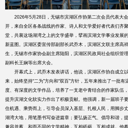
2026年5月28日，无锡市滨湖区作协第二次会员代表大
开，来自全区各条战线的作家、诗人和文学爱好者代表们齐
堂，共襄这场湖湾之上的文学盛举，擘画滨湖文学事业发展
新蓝图。滨湖区委宣传部副部长武乔木，滨湖区文联主席高
生，无锡市作家协会副主席陆阳，滨湖区民政局社会组织管
副科长王娴等出席大会。
开幕式上，
武乔木
发表讲话
，
他说，滨湖区作协自成立
来，始终坚持“二为”方向和“双百”方针，五年来推出了一批有
度、有深度的文学作品，培养了一支老中青结合的作家队伍
提升滨湖文化软实力作出了积极贡献。他强调，新一届班子
住机遇、乘势而上，引导会员深入基层、扎根人民，用脚步
湖湾大地，用笔墨书写奋进篇章；要弘扬正气、倡导和谐，
兼容并蓄、和而不同的文学精神，互相砥砺、互相成就。他