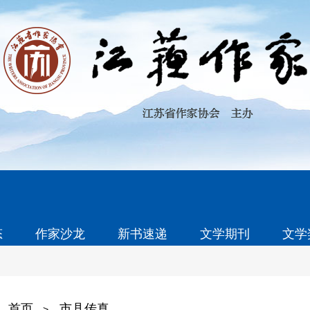
态
作家沙龙
新书速递
文学期刊
文学
首页
市县传真
>