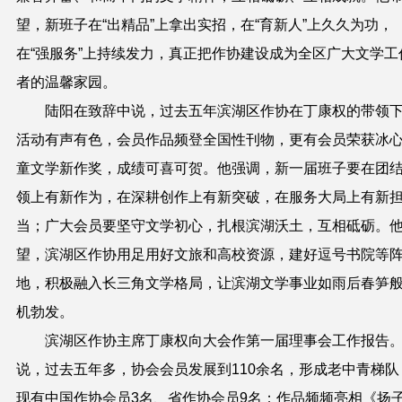
望，新班子在“出精品”上拿出实招，在“育新人”上久久为功，
在“强服务”上持续发力，真正把作协建设成为全区广大文学工
者的温馨家园。
陆阳在
致辞中
说，过去五年滨湖区作协在丁康权的带领
活动有声有色，会员作品频登全国性刊物，更有会员荣获冰
童文学新作奖，成绩可喜可贺。他强调，新一届班子要在团
领上有新作为，在深耕创作上有新突破，在服务大局上有新
当；广大会员要坚守文学初心，扎根滨湖沃土，互相砥砺。
望，
滨湖区
作协用足用好文旅和高校资源，建好逗号书院等
地，积极融入长三角文学格局，让滨湖文学事业如雨后春笋
机勃发。
滨湖
区作协主席丁康权
向大会作第一届理事会工作报告
说，过去五年
多
，协会会员发展到110余名，形成老中青梯队
现有中国作协会员3名、省作协会员9名；作品频频亮相《扬