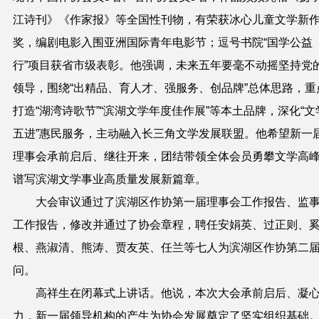
江诗刊》《作家报》等全国性刊物，
有
荣获冰心儿童文学新
奖，编剧电影入围亚洲国际青年电影节；逗号书院“国学公益
行”项目获省市级表彰。他强调，未来五年要毫不动摇坚持党
领导，围绕“出精品、育人才、强服务、创品牌”总体思路，重
打造“湖湾诗歌节”“滨湖文学年度佳作展”等本土品牌，深化“文
五进”惠民服务，主动融入长三角文学发展联盟。他希望新一
理事会承前启后、继往开来，团结带领全体会员勇攀文学高
谱写滨湖文学事业高质量发展新篇章。
大会审议通过了
滨湖区作协
第一届理事会工作报告、监
工作报告，修改并通过了协会章程，聘任
安娟英、
过正则、
根、
燕淑清
、熊涛、贾友英、任兰
等七人
为
滨湖区作协
第二
问。
高祥生
在闭幕式上讲话。他说，本次大会承前启后、凝
力，新一届领导机构的产生为协会发展奠定了坚实组织基础