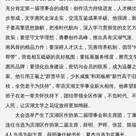
充分肯定第一届理事会的成绩：创作活力持续迸发，人才梯
步形成，文学惠民走深走实，交流互鉴成果丰硕。他强调，
子要高擎思想旗帜，把准时代航向，深入学习贯彻党的文艺
政策；要坚守文学理想，勇攀创作高峰，推出具有滨湖气派
南风骨的精品力作；要深耕人才沃土，完善培养机制，倡导“
帮带”，营造相互砥砺的良好氛围；要拓展服务维度，擦亮文
惠民品牌；要强化自身建设，密切与会员的联系，成为温馨
家。他引用王羲之“群贤毕至，少长咸集”和郑板桥“新竹高于
枝，全凭老干为扶持”，寄语滨湖文学事业薪火相传。他希望
班子在老一辈关怀扶持下，团结带领全区作家，不负时代、
人民，让滨湖文学之花绽放得更加绚丽。
大会选举产生了
滨湖区作协
第二届理事会和主席团，丁
连任当选为
滨湖区作协
第二届主席，
薛明、尹晖、张芸、陈
4人当选为副主席，
薛明
兼任秘书长，
夏
杰
当选为监事长。