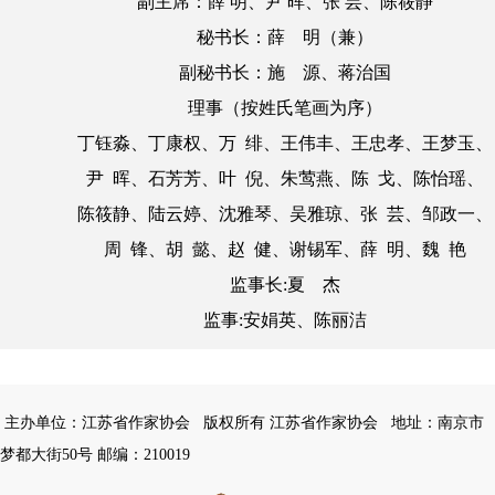
副主席：薛 明、尹 晖、张 芸、陈筱静
秘书长：薛 明（兼）
副秘书长：施 源、蒋治国
理事（按姓氏笔画为序）
丁钰淼、丁康权、万 绯、王伟丰、王忠孝、王梦玉、
尹 晖、石芳芳、叶 倪、朱莺燕、陈 戈、陈怡瑶、
陈筱静、陆云婷、沈雅琴、吴雅琼、张 芸、邹政一、
周 锋、胡 懿、赵 健、谢锡军、薛 明、魏 艳
监事长:夏 杰
监事:安娟英、陈丽洁
主办单位：江苏省作家协会
版权所有 江苏省作家协会
地址：南京市
梦都大街50号 邮编：210019