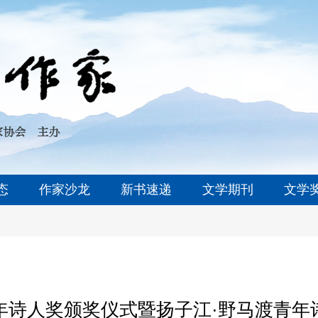
态
作家沙龙
新书速递
文学期刊
文学
年诗人奖颁奖仪式暨扬子江·野马渡青年