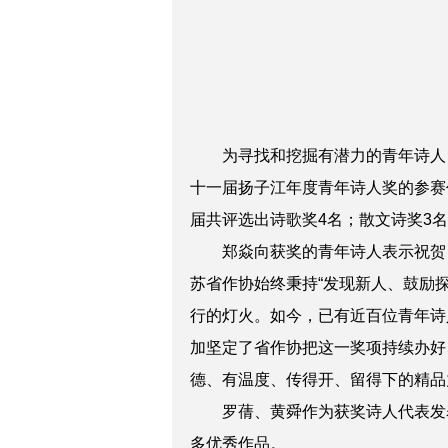
为寻找和挖掘有潜力的青年诗人
十一届扬子江年度青年诗人奖的参赛
届共评选出诗歌奖
4名；散文诗奖3
郑
焱向获奖的青年诗人表示祝贺
苏省作协始终秉持“发现新人、鼓励
行的灯火。如今，已有近百位青年诗
加坚定了省作协把这一奖项持续办好
德、有温度、传得开、留得下的精品
罗蒨、黄舜作为获奖诗人代表发表
多优秀作品。