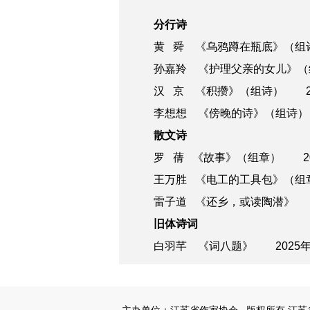
分行诗
黄 舜 《乌鸦蹲在瓶底》（组
孙嘉羚 《护理父亲的女儿》（
汉 京 《积攒》（组诗）
李想想 《傍晚的诗》（组诗）
散文诗
罗 蒨 《故事》（组章）
王万胜 《电工的工具包》（组
雷子道 《还乡，或读陶潜》
旧体诗词
白羽芊 《词八题》 2025年