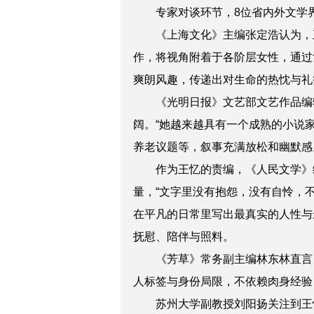
专家对谈环节，8位省内外文学
《上海文化》
主编
张定浩
认为，
作，将视角附着于各阶层女性，通过
爽朗风趣，传递出对生命的热忱与礼
《光明日报》文艺部文艺作品编
阔。“她越来越具有一个成熟的小说
养老议题等，叙事充满放松和幽默感
作为王忆的责编，《人民文学》
量，“文字里没有抱怨，没有自怜，
在平凡的日常里写出最真实的人性与
抚慰、陪伴与照料。
《芳草》常务副主编
林东林
直言
人标签与身份局限，不依赖肉身经验
苏州大学副教授
刘阳扬
关注到王