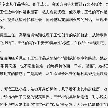
界专家从作品特色、创作成长、突破方向等方面进行文本细读，
王忆近年创作进步显著，笔力愈发沉稳。他表示，王忆的写作是“
女性视角观望时代和社会；同时也写充满烟火气的对话，呈现出
赞。
辑室主任、高级编辑
饶翔
梳理了王忆创作的成长轨迹，从诗歌到
家的风采”，王忆的写作不安于“特异性”标签，在作品中呈现明朗
。
编辑
胡晓芳
见证了王忆作品从情绪抒情到成熟叙事的跨越。她认
不消费病痛，也不渲染苦难，始终保持体面、干净、温暖”。她将
最扎实的情感；二是真诚，从生命里长出来的这种真诚是无以替
，阅读王忆小说，若抛开身份标签，几乎看不出其特殊经历，这
，却结构出了完整的现实世界，三部小说集层层递进，对小说文
忆小说中反复出现的“雨”“死亡”“疾病”等意象，认为王忆是将