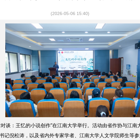
(2026-05-06 15:40)
学对谈：王忆
的
小说创作
”
在江南大学举行。活动由省作协与江南
书记
倪松涛
，以及省内外专家学者
、
江南大学
人文学院师生等参