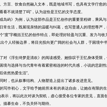
、方言、饮食自然融入文本，既是地域书写，也具有文学疗愈的
看看不就清楚了吗”，认为这恰是王忆的文学态度。
或岛屿》为例，认为这部作品是王忆创作的重要里程碑，乘风与
日常生活，既展现亲情的温暖与纠葛，也写普通人的理想尊严，
个“度”字概括王忆的创作特点，即处理好轻盈与沉重、发力与
逐步跳出个人经验边界，将目光投向更广阔的社会与人群，于困境中
了对《浮生绮梦是清欢》的阅读感受。她惊叹于王忆身体受限，
困境与选择与当代青年有着紧密相连的时代共感，小说的悲剧性
后依然热爱生活”。
同时，也从叙事结构、人物塑造上提出了诸多改进意见。
的写作初心，文字给予她前所未有的表达自由，让她在有限的生
她表示，将以此次对谈为契机，虚心接受各位专家的意见，直面
、描摹生命，不负关怀与期待。