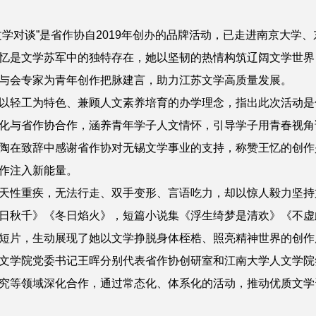
文学对谈”是省作协自2019年创办的品牌活动，已走进南京大学
忆
是文学苏军中的独特存在，她以坚韧的热情构筑辽阔文学世界
与会专家为青年创作把脉建言，助力江苏文学高质量发展。
以轻工为特色、兼顾人文素养培育的办学理念，指出此次活动是
化与省作协合作，涵养青年学子人文情怀，引导学子用青春视角
陶
在致辞中感谢省作协对无锡文学事业的支持，称赞王忆的创作
作注入新能量。
天性重疾，无法行走、双手变形、言语吃力，却以惊人毅力坚持文
日秋千》《冬日焰火》，短篇小说集《浮生绮梦是清欢》《不虚
短片，生动展现了她以文学挣脱身体桎梏、照亮精神世界的创作
文学院党委书记
王晖
分别代表
省作协创研室和江南大学人文学院
究等领域深化合作，通过常态化、体系化的活动，推动优质文学