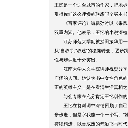
王忆是一个适合城市的作家，把地标
引得你们这么凄惨的联想吗？买本书
《百家评论》编辑
孙涛
以《乘风
双重内涵。他表示，王忆的小说深植
江苏师范大学副教授
田振华
用一
从“自叙”到“叙述”的稳健转变，
性与辨识度十分突出。
江南大学人文学院讲师
祝贺
分享
广阔的人间。她认为书中女性角色的
正的英雄主义，是在看清生活真相之
与会专家在充分肯定王忆创作的
王忆
在答谢词中深情回顾了自己
步步走，但是字我能一个一个写。”
持续精进，以更成熟的笔触书写时代