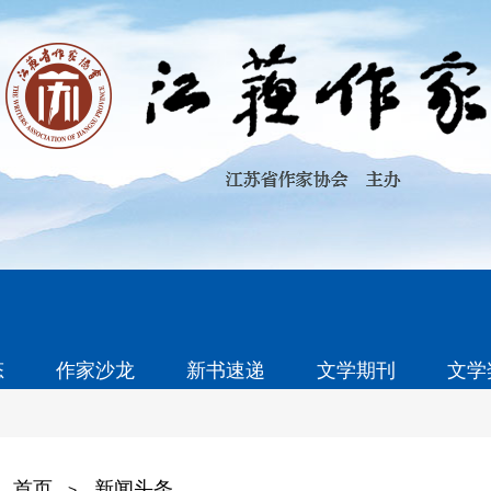
态
作家沙龙
新书速递
文学期刊
文学
首页
新闻头条
>