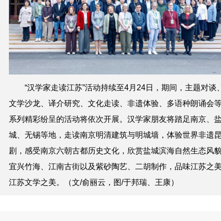
“汉学家走读江苏”活动持续至4月24日，期间，主题对谈
文学沙龙、译介研究、文化走读、非遗体验、多语种朗诵会
系列精彩纷呈的活动将依次开展。汉学家朋友将踏足南京、
城、无锡等地，走读南京明清建筑与明城墙，体验世界非遗
剧，感受南京六朝古都历史文化，欣赏盐城滨海自然生态风
宜兴竹海、江南古街以及紫砂陶艺、二胡制作，品味江苏之
江苏文学之美。（文/俞丽云，图/于邦瑞、王康）