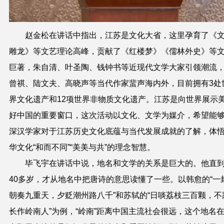
赵金松在讲话中指出，江苏是文化大省，这里孕育了《
雕龙》等文艺理论高峰，贡献了《红楼梦》《儒林外史》等
巨著，朱自清、叶圣陶、钱钟书等近现代文学大家引领潮流
曾祺、陆文夫、高晓声等当代作家蜚声海内外，目前拥有3处
界文化遗产和12项世界非物质文化遗产。江苏是向世界展示
好中国的重要窗口，这次活动以文化、文学为媒介，希望能
深汉学家对于江苏历史文化底蕴与当代发展成就的了解，体
华文化“和而不同”“美美与共”的理念智慧。
毕飞宇在讲话中说，地名和文学的关系是巨大的。他直
40多岁，才从地名中把唐诗的意思读懂了一些。以韩愈的“一
朝奏九重天，夕贬潮州路八千”和苏轼的“日啖荔枝三百颗，不
长作岭南人”为例，“岭南”距离中国主流社会很远，这个地名