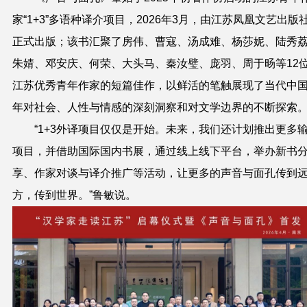
家“1+3”多语种译介项目，2026年3月，由江苏凤凰文艺出版
正式出版；该书汇聚了房伟、曹寇、汤成难、杨莎妮、陆秀
朱婧、邓安庆、何荣、大头马、秦汝璧、庞羽、周于旸等12
江苏优秀青年作家的短篇佳作，以鲜活的笔触展现了当代中
年对社会、人性与情感的深刻洞察和对文学边界的不断探索
“1+3外译项目仅仅是开始。未来，我们还计划推出更多
项目，并借助国际国内书展，通过线上线下平台，举办新书
享、作家对谈与译介推广等活动，让更多的声音与面孔传到
方，传到世界。”鲁敏说。