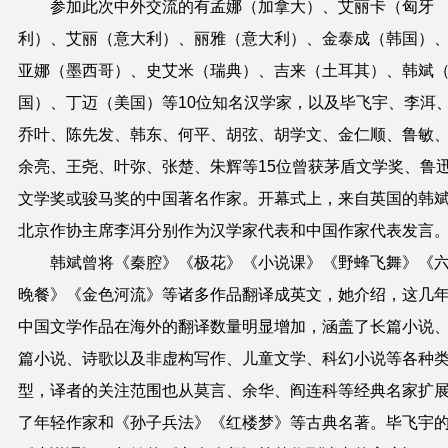
参加此次中外交流的有孟娜（加拿大）、艾丽卡（匈牙
利）、艾丽（意大利）、丽雅（意大利）、金泰成（韩国）
亚娜（墨西哥）、史艾米（瑞典）、吉来（土耳其）、韩斌
国）、丁迈（美国）等10位知名汉学家，以及毕飞宇、李洱
乔叶、陈先发、韩东、何平、胡弦、胡学文、金仁顺、鲁敏
余亮、王尧、叶弥、张楚、朱辉等15位曾获茅盾文学奖、鲁
文学奖或骏马奖的中国著名作家。开幕式上，来自英国的韩
北京作协主席李洱分别作为汉学家代表和中国作家代表发言
韩斌曾将《秦腔》《极花》《小说课》《野蜂飞舞》《
晚餐》《金色河流》等诸多作品翻译成英文，她介绍，这几
中国文学作品在海外的翻译数量明显增加，涵盖了长篇小说
篇小说、诗歌以及非虚构写作、儿童文学、科幻小说等各种
型，译者的关注范围也从莫言、余华、阎连科等经典名家扩
了年轻作家和《孙子兵法》《红楼梦》等古典名著。毕飞宇