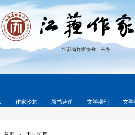
态
作家沙龙
新书速递
文学期刊
文学
首页
市县传真
>