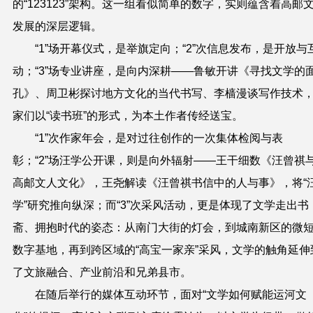
的“123123”架构。这一组看似简单的数字，实则蕴含着高邮
发展的深层逻辑。
“1”场开幕仪式，是举旗定向；“2”次信息发布，是开放与
动；“3”场专业讲座，是向内深耕——鲁敏开讲《寻找文学的
孔》、周卫彬探讨地方文化的当代书写、李樯漫谈写作技术
家们以“读书班”的形式，为本土作者传经送宝。
“1”次作家年会，是对过往创作的一次集体检阅与表
彰；“2”场汪学公开课，则是向外辐射——王干细数《汪曾祺
高邮文人文化》，王尧解读《汪曾祺书信中的人与事》，将“
学”研究推向纵深；而“3”次采风活动，更是体现了文学走出书
斋、拥抱时代的姿态：从南门大街的灯会，到城南新区的微
数字基地，再到跨区域的“高宝一家亲”采风，文学的触角延伸
了文旅融合、产业前沿和兄弟县市。
在随后举行的媒体互动环节，面对“文学如何赋能运河文