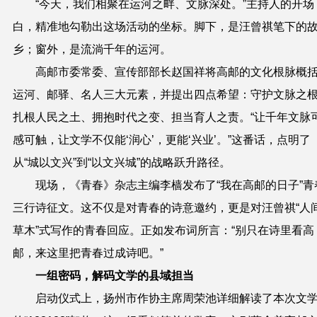
“今天，我们相聚在运河之畔、文脉深处。”主持人的开场
白，精准地勾勒出这场活动的坐标。脚下，是汪曾祺笔下的
乡；窗外，是流淌千年的运河。
高邮市委常委、宣传部部长赵国祥将高邮的文化根脉概
运河、邮驿、名人三大元素，并提出四点希望：守护文脉之
扎根人民之土、拥抱时代之变、担当育人之责。“让千年文脉
感可触，让文学不仅能‘润心’，更能‘兴业’。”这番话，点明了
从“城以文兴”到“以文兴城”的战略跃升路径。
现场，《青春》杂志主编李樯发布了“我在高邮的日子”青
三行诗征文。这不仅是对青春的诗意邀约，更是对汪曾祺“人
草木”式写作的青春回应。正如发布词所言：“别只在诗里看高
邮，来这里把青春过成诗吧。”
一组密码，解码文学的县域担当
启动仪式上，扬州市作协主席周荣池详细解读了本次文