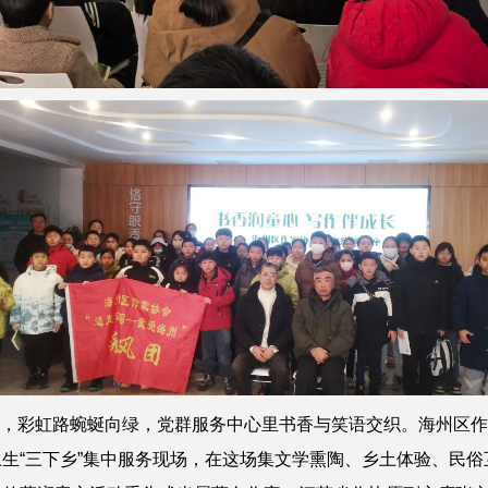
彩虹路蜿蜒向绿，党群服务中心里书香与笑语交织。海州区作家
技卫生“三下乡”集中服务现场，在这场集文学熏陶、乡土体验、民