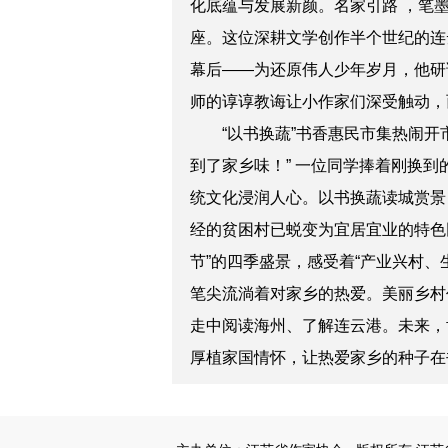
化底蕴与发展新颜。名家引路 ，笔
座。这位深耕文学创作半个世纪的连
幕后——为还原伟人少年岁月，他研
师的谆谆教诲让小作家们深受触动，
“以书换蔬”书香惠民市集热闹开市
到了家乡味！” 一位同学捧着刚换
统文化浸润人心。以书换蔬读城赏景
经的贫困村已蜕变为宜居宜业的特色
节”的四季盛景，感受着“产业兴村、
笔尖流淌着对家乡的热爱。美丽乡村作
走中阅读海州、了解连云港。未来，
厚植家国情怀，让热爱家乡的种子在