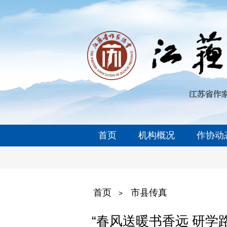
首页
机构概况
作协动
首页
市县传真
>
“春风送暖书香远 研学