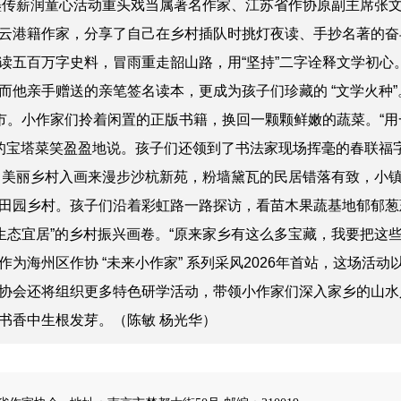
墨传薪润童心活动重头戏当属著名作家、江苏省作协原副主席张文宝
云港籍作家，分享了自己在乡村插队时挑灯夜读、手抄名著的奋
读五百万字史料，冒雨重走韶山路，用“坚持”二字诠释文学初心。
而他亲手赠送的亲笔签名读本，更成为孩子们珍藏的 “文学火种”
。小作家们拎着闲置的正版书籍，换回一颗颗鲜嫩的蔬菜。“用
到的宝塔菜笑盈盈地说。孩子们还领到了书法家现场挥毫的春联福
 美丽乡村入画来漫步沙杭新苑，粉墙黛瓦的民居错落有致，小
田园乡村。孩子们沿着彩虹路一路探访，看苗木果蔬基地郁郁葱
生态宜居”的乡村振兴画卷。“原来家乡有这么多宝藏，我要把这些
为海州区作协 “未来小作家” 系列采风2026年首站，这场活动
协会还将组织更多特色研学活动，带领小作家们深入家乡的山水
书香中生根发芽。（陈敏 杨光华）