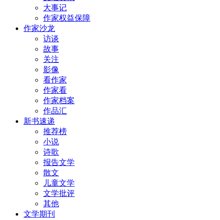
大事记
作家权益保障
作家沙龙
访谈
故事
关注
影像
看作家
作家看
作家档案
作品汇
新书速递
推荐榜
小说
诗歌
报告文学
散文
儿童文学
文学批评
其他
文学期刊