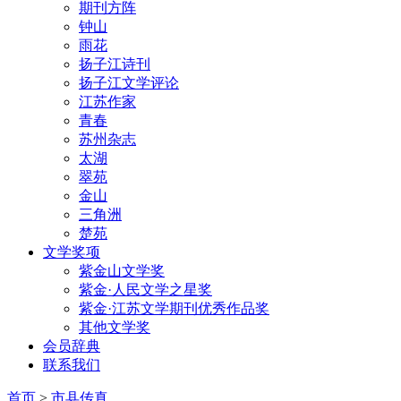
期刊方阵
钟山
雨花
扬子江诗刊
扬子江文学评论
江苏作家
青春
苏州杂志
太湖
翠苑
金山
三角洲
楚苑
文学奖项
紫金山文学奖
紫金·人民文学之星奖
紫金·江苏文学期刊优秀作品奖
其他文学奖
会员辞典
联系我们
首页
>
市县传真