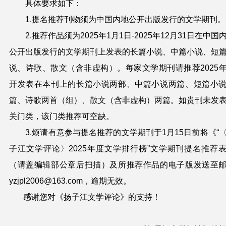
具体要求如下：
1.提名推荐刊物须为中国内地公开出版发行的文学期刊。
2.推荐作品须为2025年1月1日-2025年12月31日在中国
公开出版发行的文学期刊上发表的长篇小说、中篇小说、短
说、诗歌、散文（含非虚构）。每家文学期刊请推荐2025
开发表在本刊上的长篇小说两部、中篇小说两篇、短篇小
篇、诗歌两首（组）、散文（含非虚构）两篇。
如
贵刊未
发
关门类，该门类
推荐
可空缺。
3.烦请有意参与提名推荐的文学期刊
于1月1
5
日前将
《“
子江文学评论〉2025年度文学排行榜”文学期刊提名推荐
（请盖编辑部公章后扫描）及所推荐作品的电子版
发送至
yzjpl2006@163.com，逾期无效。
感谢
您
对《扬子江文学评论》的支持！