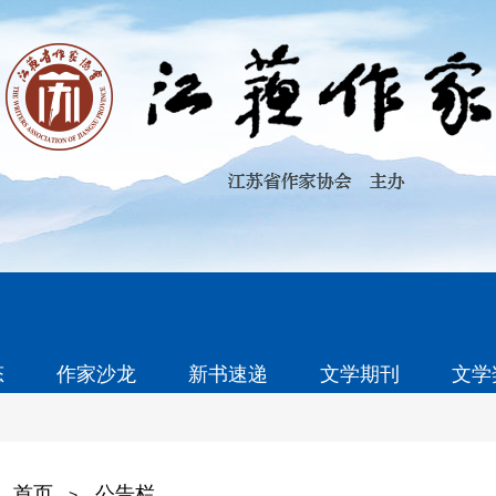
态
作家沙龙
新书速递
文学期刊
文学
首页
公告栏
>