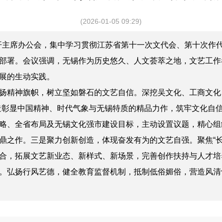
(2026-01-05 09:29)
开
主席办公会
，集中学习贯彻江苏省第十一次文代会、第十次作
部署
。会议强调，无锡作为历史悠久、人文荟萃之地，文艺工作
展的生动实践。​
扬精神旗帜，树立坚如磐石的文艺自信。深挖吴文化、工商文化
造彰显中国精神、时代气象与无锡特质的精品力作，筑牢文化自
略、全省布局及无锡文化强市建设目标，主动设置议题，精心组
鼎之作。三是聚力创新创造，体现奋发有为的文艺自强。聚焦“长
合，拓展文艺新业态、新样式、新场景
，
完善创作扶持与人才培
。弘扬行风艺德，健全教育监督机制，抵制低俗媚俗，营造风清