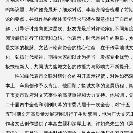
分别从不同视角出发，就作品的情感张力、细节真实性与时
鸣等议题，与许如亮展开了细致对话。李新亮综合梳理了前
论的要点，并就作品的整体美学追求与潜在深意提出了自己
解，引导研讨走向更深层次。赵友龙最后对评论家们不同角
阅读感悟进行了梳理和总结。他表示，时代是创作的源泉，
是文学的根脉。文艺评论家协会的核心使命，在于传承地域
化、弘扬时代精神。期待大家能以此为担当，发挥专业优势
极扶植新人，共同助力盐城文艺的传播力与影响力不断提升
许岩峰代表市文联对研讨会的召开表示祝贺，对许如亮
本土、辛勤创作予以肯定。他回顾了盐城文学的发展历程，
了市委市政府对文艺事业的高度重视和大力支持。他强调，
二十届四中全会和刚刚闭幕的市委八届十一次全会，对“十五
五”时期文艺高质量发展蓝图进行了生动擘画，也为广大文艺
作者文艺创作提供了丰富主题和深厚土壤。许如亮先生的《