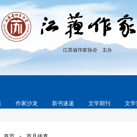
态
作家沙龙
新书速递
文学期刊
文学
首页
市县传真
>