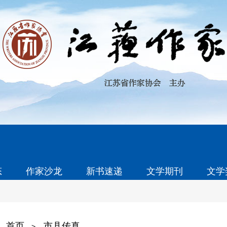
态
作家沙龙
新书速递
文学期刊
文学
首页
市县传真
>