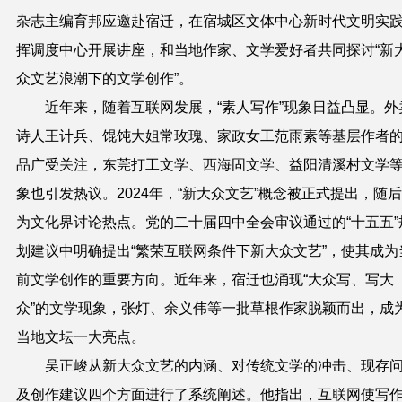
杂志主编育邦应邀赴宿迁，在宿城区文体中心新时代文明实
挥调度中心开展讲座，和当地作家、文学爱好者共同探讨
“新
众文艺浪潮下的文学创作”
。
近年来，随着互联网发展，“素人写作”现象日益凸显。外
诗人王计兵、馄饨大姐常玫瑰、家政女工范雨素等基层作者
品广受关注，东莞打工文学、西海固文学、益阳清溪村文学
象也引发热议。2024年，“新大众文艺”概念被正式提出，随
为文化界讨论热点。党的二十届四中全会审议通过的“十五五”
划建议中明确提出“繁荣互联网条件下新大众文艺”，使其成为
前文学创作的重要方向。近年来，宿迁也涌现“大众写、写大
众”的文学现象，张灯、余义伟等一批草根作家脱颖而出，成
当地文坛一大亮点。
吴正峻从新大众文艺的内涵、对传统文学的冲击、现存
及创作建议四个方面进行了系统阐述。他指出，互联网使写