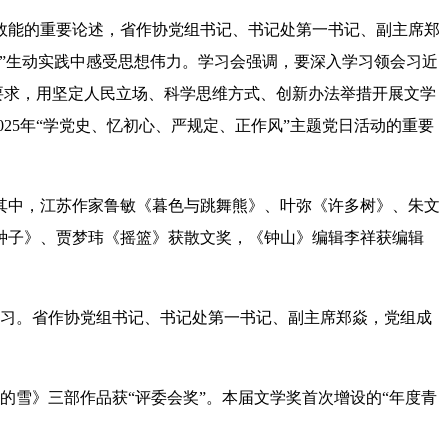
效能的重要论述
，
省作协党组书记、书记处第一书记、副主席郑
”生动实践中感受思想伟力
。
学习会强调，
要深入学习领会习近
要求，用坚定人民立场、科学思维方式、创新办法举措开展文学
25年“学党史、忆初心、严规定、正作风”主题党日活动的重要
奖。其中，江苏作家鲁敏《暮色与跳舞熊》、叶弥《许多树》、朱文
种子》、贾梦玮《摇篮》获散文奖，《钟山》编辑李祥获编辑
学习。省作协党组书记、书记处第一书记、副主席郑焱，党组成
的雪》三部作品获“评委会奖”。本届文学奖首次增设的“年度青