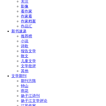
关注
影像
看作家
作家看
作家档案
作品汇
新书速递
推荐榜
小说
诗歌
报告文学
散文
儿童文学
文学批评
其他
文学期刊
期刊方阵
钟山
雨花
扬子江诗刊
扬子江文学评论
江苏作家