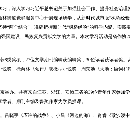
题学习，深入学习习近平总书记关于加强社会工作、提升社会治理
仙林街道党群服务中心开展现场研学，从新时代城市版“枫桥经验
持“两个结合”
，
准确把握新时代“枫桥经验”的科学内涵、实践
为强国建设、民族复兴贡献文学的力量。本次学习活动是省作协20
分获8类奖项，27位文学期刊编辑获编辑奖，30位读者获读者
小说奖，徐向林《领作》获微型小说奖，周荣池《大地：语词和
南京举办。共有来自江苏、浙江、安徽三省的39位青年作家参加
家学者、期刊主编及鲁奖
作家为学员
授课
。
行。吕晓宇《应许的战争》、小昌《河边的海》、肖睿《致沙漠中