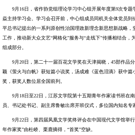
9月16日，省作协党组理论学习中心组开展年度第9次专
焱主持学习会。学习会召开前，中心组成员同机关全体党员到
平总书记提出的一系列原创性治国理政新理念新思想新战略，坚
工作，推动新大众文艺“网格化”服务与“走线下”传播相结合，
组成部分。
9月20日，第二十一届百花文学奖在天津揭晓，45部作品
颖《萤火与白帆》获短篇小说奖，汤成难《蓝色泪滴》获中篇
奖，获奖人数位居全国前列。
9月18日
至
22日，江苏文学院第十五期青年作家读书班在
员、书记处书记、副主席鲁敏出席
开班
仪式
，
多位国内
知名专
9月22日，第四届凤凰文学奖终评会在中国现代文学馆举
年作家奖”由杜峤、栗鹿摘得，“首奖”空缺。