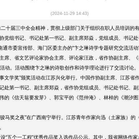
(2024-11-29 14:43)
二十届三中全会精神，贯彻上级部门关于组织在职人员培训的
协党组书记、书记处第一书记、副主席郑焱，党组成员、书记处
通市委宣传部、海门区委主办的“卞之琳诗学专题研究交流活动
主席、省文艺评论家协会主席、评论家汪政，省作协副主席、《
次活动。活动围绕卞之琳的诗歌创作和诗学理论进行了交流讨论。
事文学奖”颁奖活动在江苏兴化举行。中国作协副主席、江苏省
记处第一书记、副主席郑焱，省作协党组成员、书记处书记、副
伟的《信天翁要发芽》、郭宝平的《范仲淹》、林棹的《潮汐图
典·骏马奖之夜”在广西南宁举行。江苏青年作家向迅（土家族）
。
设“五个一工程”优秀作品奖入选作品公示。其中，我省网络作家