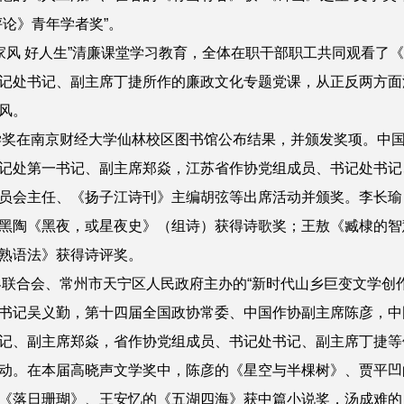
论》青年学者奖”。
家风 好人生”清廉课堂学习教育，全体在职干部职工共同观看了
记处书记、副主席丁捷所作的廉政文化专题党课，从正反两方面
风。
奖在南京财经大学仙林校区图书馆公布结果，并颁发奖项。中
记处第一书记、副主席郑焱，江苏省作协党组成员、书记处书记
员会主任、《扬子江诗刊》主编胡弦等出席活动并颁奖。李长瑜
黑陶《黑夜，或星夜史》（组诗）获得诗歌奖；王敖《臧棣的智
熟语法》获得诗评奖。
联合会、常州市天宁区人民政府主办的“新时代山乡巨变文学创
书记吴义勤，第十四届全国政协常委、中国作协副主席陈彦，中
记、副主席郑焱，省作协党组成员、书记处书记、副主席丁捷等
动。在本届高晓声文学奖中，陈彦的《星空与半棵树》、贾平凹
《落日珊瑚》、王安忆的《五湖四海》获中篇小说奖，汤成难的