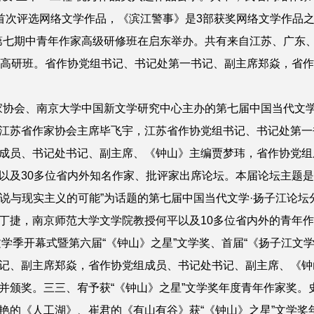
奖首次评选网络文学作品，《滨江警事》是3部获奖网络文学作品
第七期中青年作家高级研修班在启东举办。共有来自江苏、广东
期高研班。省作协党组书记、书记处第一书记、副主席郑焱，省
家协会、南京大学中国新文学研究中心主办的第七届中国当代文学
江苏省作家协会主席毕飞宇，江苏省作协党组书记、书记处第一
成员、书记处书记、副主席、《钟山》主编贾梦玮，省作协党组
及30多位省内外知名作家、批评家出席论坛。本届论坛主题是“
篇小说与现实主义的可能”为话题的第七届中国当代文学·扬子江论
丁捷，南京师范大学文学院教授何平以及10多位省内外的青年
学季开幕式暨第六届“《钟山》之星”文学奖、首届“《扬子江文
记、副主席郑焱，省作协党组成员、书记处书记、副主席、《钟
并颁奖。三三、宥予获“《钟山》之星”文学奖年度青年作家奖。
艳的《人工湖》、崔君的《有山有谷》获“《钟山》之星”文学奖