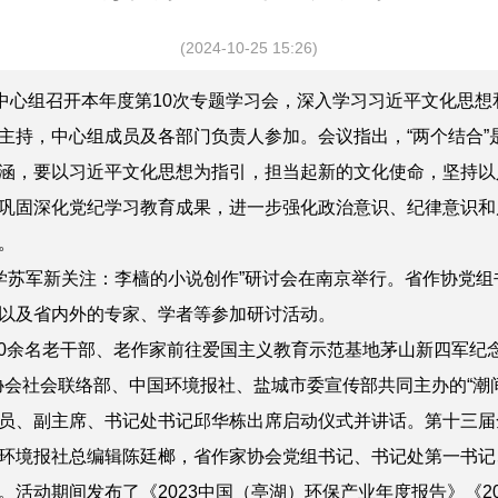
(2024-10-25 15:26)
心组召开本年度第10次专题学习会，深入学习习近平文化思想和
主持，中心组成员及各部门负责人参加。会议指出，“两个结合”
涵，要以习近平文化思想为指引，担当起新的文化使命，坚持以
巩固深化党纪学习教育成果，进一步强化政治意识、纪律意识和
。
学苏军新关注：李樯的小说创作”研讨会在南京举行。省作协党
以及省内外的专家、学者等参加研讨活动。
20余名老干部、老作家前往爱国主义教育示范基地茅山新四军纪
协会社会联络部、中国环境报社、盐城市委宣传部共同主办的“潮
员、副主席、书记处书记邱华栋出席启动仪式并讲话。第十三届
环境报社总编辑陈廷榔，省作家协会党组书记、书记处第一书记
活动期间发布了《2023中国（亭湖）环保产业年度报告》《2