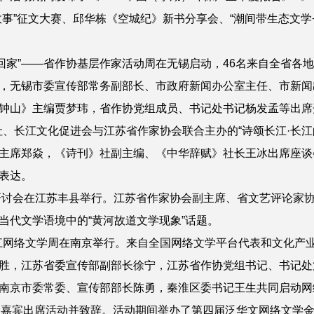
事”征文大赛、邱华栋《空城纪》新书分享会、“潮间带生态文学+
迎回家”——省作协基层作家活动周在无锡启动，46名来自全省各
，无锡市委宣传部常务副部长、市政府新闻办公室主任、市新闻
钟山》主编贾梦玮，省作协党组成员、书记处书记杨发孟等出席
社、长江文化促进会与江苏省作家协会联合主办的“诗颂长江·长江
主席郑焱，《诗刊》社副主编、《中华辞赋》社长王冰出席座谈
表达。
讨会在江苏丰县举行。江苏省作家协会副主席、省文艺评论家
当代文学语境中的“黄河故道文学现象”话题。
江网络文学周在南京举行。来自全国网络文学平台代表和文化产业
胜，江苏省委宣传部副部长徐宁，江苏省作协党组书记、书记处
南京市委常委、宣传部部长陈勇，秦淮区委书记王生共同启动网
邀嘉宾出席活动并致辞。活动期间举办了第四届泛华文网络文学