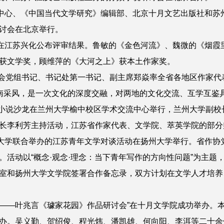
中心、《中国当代文学研究》编辑部、北京十月文艺出版社和苏
讨会在北京举行。
在江苏兴化公布评审结果。鲁敏的《金色河流》、魏微的《烟霞
获文学奖，顾维萍的《大河之上》获本土作家奖。
会党组书记、书记处第一书记、副主席郑焱率全省各地区作家代表
甘南采风，是一次文化的深度交融，对两地的文化交流、互学互鉴
小说沙龙在兰州大学榆中校区学术交流中心举行，兰州大学副校
长李利芳主持活动，江苏省作家代表、文学院、萃英学院的部分
大学联合举办的江苏青年文学对谈活动在扬州大学举行。省作协
。活动以“概念·观念·理念：当下青年写作的方向性问题”为主题
室和扬州大学文学院签署合作备忘录，双方计划在文学人才培养
——叶兆言《璩家花园》作品研讨会”在十月文学院成功举办。
办。吴义勤、贺绍俊、程光炜、潘凯雄、何向阳、李洱等二十余