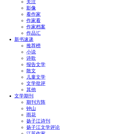
关注
影像
看作家
作家看
作家档案
作品汇
新书速递
推荐榜
小说
诗歌
报告文学
散文
儿童文学
文学批评
其他
文学期刊
期刊方阵
钟山
雨花
扬子江诗刊
扬子江文学评论
江苏作家