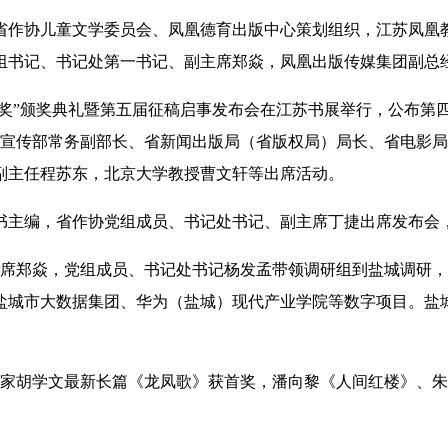
由省作协儿童文学委员会、凤凰德育出版中心策划组织，江苏凤凰
组书记、书记处第一书记、副主席郑焱，凤凰出版传媒集团副总
文学奖”颁奖典礼暨第五届征稿启事发布会在江苏书展举行，公布第
委宣传部常务副部长、省新闻出版局（省版权局）局长、省电影
副主任程苏东，北京大学教授曹文轩等出席活动。
丛书主编，省作协党组成员、书记处书记、副主席丁捷出席发布会
副主席郑焱，党组成员、书记处书记杨发孟带领调研组到盐城调研
盐城市大数据集团、华为（盐城）现代产业学院等数字项目。盐
苏作家胡学文最新长篇《龙凤歌》获首奖，潘向黎《人间红楼》、