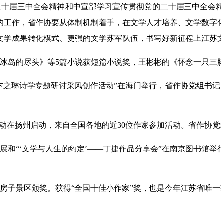
的二十届三中全会精神和中宣部学习宣传贯彻党的二十届三中全会
的工作，省作协要从体制机制着手，在文学人才培养、文学数字
学成果转化模式、更强的文学苏军队伍，书写好新征程上江苏文学
《冰岛的尽头》等5篇小说获短篇小说奖，王彬彬的《怀念一只三
“卞之琳诗学专题研讨采风创作活动”在海门举行，省作协党组书
风活动在扬州启动，来自全国各地的近30位作家参加活动。省作协
画展和“‘文学与人生的约定’——丁捷作品分享会”在南京图书馆
城草房子景区颁奖。获得“全国十佳小作家”奖，也是今年江苏省