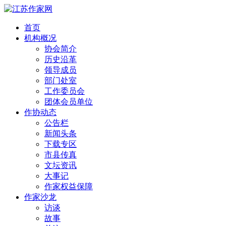
首页
机构概况
协会简介
历史沿革
领导成员
部门处室
工作委员会
团体会员单位
作协动态
公告栏
新闻头条
下载专区
市县传真
文坛资讯
大事记
作家权益保障
作家沙龙
访谈
故事