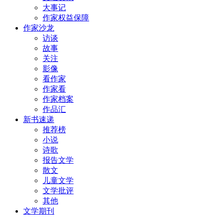
大事记
作家权益保障
作家沙龙
访谈
故事
关注
影像
看作家
作家看
作家档案
作品汇
新书速递
推荐榜
小说
诗歌
报告文学
散文
儿童文学
文学批评
其他
文学期刊