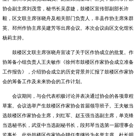
协会副主席刘茂雪，秘书长吴彦婕，鼓楼区宣传部副部长许
毅，区文联主席张晓舟及相关部门负责人，丰县作协主席朱群
英、邳州作协主席吴建芳等出席会议。本次会议由区文化馆长
杨莉主持。
鼓楼区文联主席张晓舟宣读了关于区作协成立的批复。作
协筹备小组负责人王夫敏作《徐州市鼓楼区作家协会成立准备
工作报告》，介绍协会成立的历史背景并汇报了鼓楼区作家协
会的筹备工作及未来协会的工作计划。
会议期间，与会代表积极讨论并表决通过协会的各项章程
草案。会议选举产生鼓楼区作家协会首届领导班子。王夫敏当
选鼓楼区作家协会主席，刘红军、赵玉强
当选
副主席，单克锋
当选
秘书长，武亚中
当选
副秘书长，段邦琴
当选
第一届理事会
监事长。此外鼓楼区作家协会聘任李继玲为名誉主席，杜长明