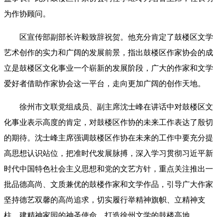
为作协顾问。
区宣传部副部长许毅致辞祝贺。他充分肯定了鼓楼区文学
艺术创作的实力和广阔的发展前景，指出鼓楼区作家协会的成
立是鼓楼区文化事业一个崭新的发展阶段，广大的作家和文学
爱好者借助作家协会这一平台，走向更加广阔的创作天地。
徐州市文联党组成员、副主席沈士峰
在
讲话
中
对
鼓楼区
文
化事业表示高度的肯定，对鼓楼区作协的未来工作表达了殷切
的期待。
沈士峰主席
强调鼓楼区作协在未来的工作中要充分提
高思想认识站位，把准时代发展脉搏，深入学习贯彻习近平新
时代中国特色社会主义思想和党的文艺方针，重点关注推出一
批品德高尚、文质兼优的鼓楼作家和文学作品，引导广大作家
坚持德艺双馨的高尚追求，切实履行举精神旗帜、立精神支
柱、建精神家园的神圣使命，打造徐州文学的鼓楼高地。