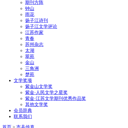
期刊方阵
钟山
雨花
扬子江诗刊
扬子江文学评论
江苏作家
青春
苏州杂志
太湖
翠苑
金山
三角洲
楚苑
文学奖项
紫金山文学奖
紫金·人民文学之星奖
紫金·江苏文学期刊优秀作品奖
其他文学奖
会员辞典
联系我们
首页
>
市县传真