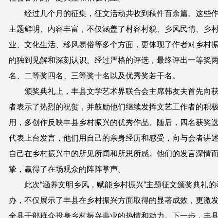
经过几个月的征集，征文活动共收到稿件百余篇。这些
主题鲜明、内容丰富，不仅涵盖了村容村貌、乡风民情、乡
业、文化生活、移风易俗等多个方面，更体现了作者对乡村
的独到见解和深刻认识。经过严格的评选，最终评出一等奖
名、二等奖四名、三等奖十名以及优秀奖若干名。
颁奖典礼上，丰县文学艺术界联合会主席韩友夫首先向
者表示了热烈的祝贺，并鼓励他们继续发挥文艺工作者的积
用，多创作反映丰县乡村振兴的优秀作品。随后，四名获奖
代表上台发言，他们用自己的亲身经历和感受，向与会者讲
自己在乡村振兴中的所见所闻和所思所感。他们的发言深情
挚，赢得了在场观众的阵阵掌声。
此次“涵养文明乡风，赋能乡村振兴”主题征文颁奖典礼的
办，不仅展示了丰县在乡村振兴方面取得的显著成效，更激
全县干部群众投身乡村振兴事业的热情和动力。下一步，丰