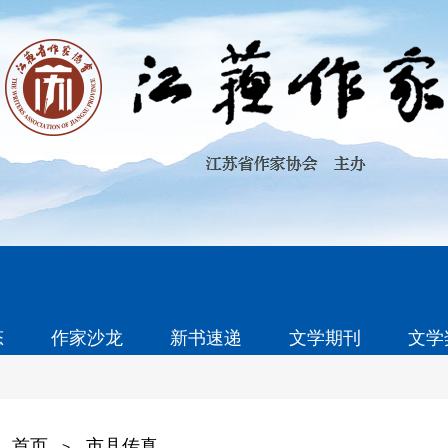
态
作家沙龙
新书速递
文学期刊
文学
首页
市县传真
>