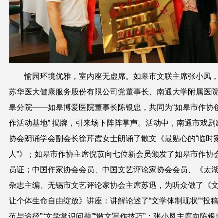
愉园环境优雅，室内座无虚席。如皋市文联主席张小凤
苏华医大健康服务股份有限公司党董事长、南通大学附属医
皋分院——如皋博爱医院董事长陈银忠，共同为“如皋市作协
作活动基地” 揭牌，引来场下阵阵掌声。活动中，南通市戏剧
协会朗诵学会副会长徐芹霞女士朗诵了散文《最贴心的“临时
人”》；如皋市作协主席倪苡向七位新会员颁发了如皋市作协
员证；中国作家协会会员、中国文艺评论家协会会员、《太
杂志主编、无锡市文艺评论家协会主席苏迅，为听众做了《
让个体生命自由绽放》讲座：讲解论述了“文学体制现状”“投
范与途径”“文学常识问题”“散文写作技巧”；张小凤主席向陈银