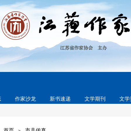
态
作家沙龙
新书速递
文学期刊
文学
首页
市县传真
>