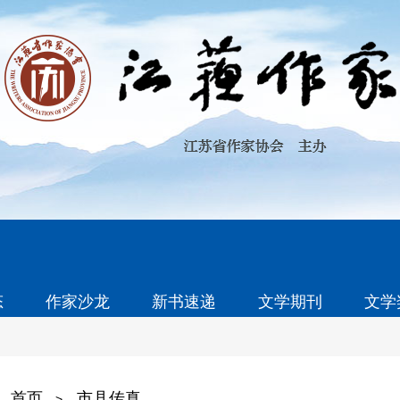
态
作家沙龙
新书速递
文学期刊
文学
首页
市县传真
>