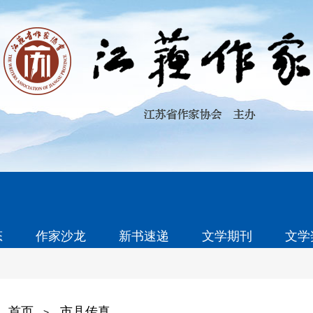
态
作家沙龙
新书速递
文学期刊
文学
首页
市县传真
>