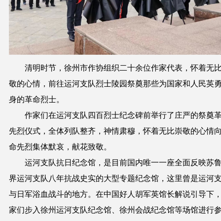
清明时节，徐州
市
作
协组织
二十
余位
作家
代表
，
怀着无
敬的心情
，前往
运河支队烈士陵园祭奠那些为国家和人民英
身的革命烈士。
作家们在运河支队四百烈士纪念碑前举行了庄严的祭奠
先烈仪式，全体列队整齐，神情肃穆，怀着无比崇敬的心情
命先烈集体默哀，献花致敬。
运河支队抗日纪念馆，是目前国内
唯
一一座全面反映苏
界运河支队八年抗战史实的大型专题纪念馆，这里曾是运河
与日军浴血战斗的地方。在中国好人胡军英馆长解说引导下
家们步入徐州运河支队纪念馆、徐州会战纪念馆等场馆进行