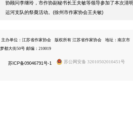
协顾问李继玲
，市作协副秘书长王夫敏
等领导参加了
本次
清
运河支队的
祭奠活动。(
徐州市作家协会王夫敏)
主办单位：江苏省作家协会
版权所有 江苏省作家协会
地址：南京市
梦都大街50号 邮编：210019
苏公网安备 32010502010451号
苏ICP备09046791号-1