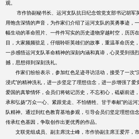
观。
市作协副秘书长、运河支队抗日纪念馆党支部书记胡军
用饱含深情
的声音，为作家们介绍了运河支队的英勇事
迹，
幅生动的革命照片、一件件写实的历史遗物穿越时空，历历
目，大家频频驻足，仔细聆听英雄们的
故事
，重温革命历史
一步感悟运河支队革命精神的深刻内涵和真谛，心灵受到强
撼，思想得到深刻洗礼。
作家们纷纷表示，参加红色足迹寻访活动，接受了一次“
浸式”的精神洗礼，进一步坚定了理想信念，进一步增强了爱
爱国的真挚情怀，会员们将铭记历史，不忘初心，砥砺前进
承和弘扬“万众一心、紧跟党走、不怕牺牲、甘于奉献”的运河
队精神。通过到红色教育基地参观，引导会员们坚定理想信
传承红色基因，争取创作出更优秀的作品。
文联
党组成员、副
主席沈士峰，
市
作协副主席王爱芹，