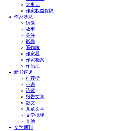
大事记
作家权益保障
作家沙龙
访谈
故事
关注
影像
看作家
作家看
作家档案
作品汇
新书速递
推荐榜
小说
诗歌
报告文学
散文
儿童文学
文学批评
其他
文学期刊