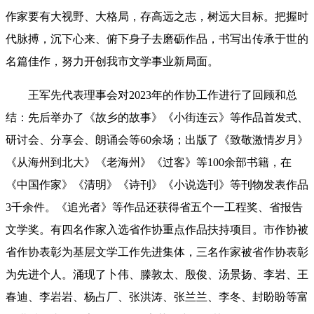
作家要有大视野、大格局，存高远之志，树远大目标。把握时
代脉搏，沉下心来、俯下身子去磨砺作品，书写出传承于世的
名篇佳作，努力开创我市文学事业新局面。
王军先代表理事会对2023年的作协工作进行了回顾和总
结：先后举办了《故乡的故事》《小街连云》等作品首发式、
研讨会、分享会、朗诵会等60余场；出版了《致敬激情岁月》
《从海州到北大》《老海州》《过客》等100余部书籍，在
《中国作家》《清明》《诗刊》《小说选刊》等刊物发表作品
3千余件。《追光者》等作品还获得省五个一工程奖、省报告
文学奖。有四名作家入选省作协重点作品扶持项目。市作协被
省作协表彰为基层文学工作先进集体，三名作家被省作协表彰
为先进个人。涌现了卜伟、滕敦太、殷俊、汤景扬、李岩、王
春迪、李岩岩、杨占厂、张洪涛、张兰兰、李冬、封盼盼等富