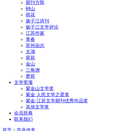
期刊方阵
钟山
雨花
扬子江诗刊
扬子江文学评论
江苏作家
青春
苏州杂志
太湖
翠苑
金山
三角洲
楚苑
文学奖项
紫金山文学奖
紫金·人民文学之星奖
紫金·江苏文学期刊优秀作品奖
其他文学奖
会员辞典
联系我们
首页
>
市县传真