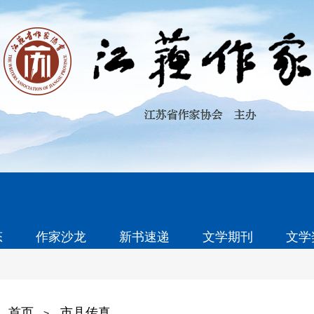
态
作家沙龙
新书速递
文学期刊
文学
首页
市县传真
>