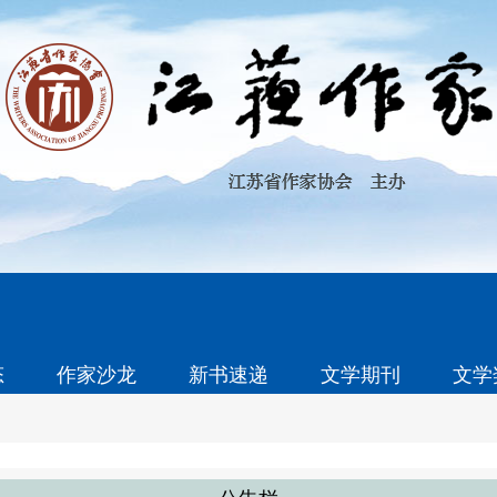
态
作家沙龙
新书速递
文学期刊
文学