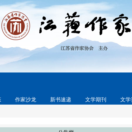
态
作家沙龙
新书速递
文学期刊
文学