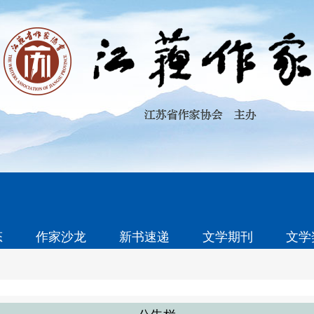
态
作家沙龙
新书速递
文学期刊
文学