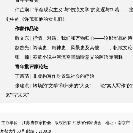
青年学者奖
仲芷娴
| “革命现实主义”与“伤痕文学”的竞逐与纠葛——
史中的《许茂和他的女儿们》
作家作品论
敬文东
| 抒情、对话、我们和万物归心——论邱华栋的诗
赵普光
| 阅读史、精神史、风景史及其他——丁帆散文论
张一楠
| 苏童小说中河流空间隐喻意义的跨语际阐释
青年批评家论坛
丁茜菡
| 非虚构写作对景观社会的疗治
张瑞洪
| 转场的“文学”和归来的“大众”——论“素人写作”的
来”与“未来”
主办单位：江苏省作家协会
版权所有 江苏省作家协会
地址：南京市
梦都大街50号 邮编：210019