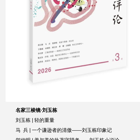
名家三棱镜·刘玉栋
刘玉栋
| 轻的重量
马 兵
| 一个谦逊者的清傲——刘玉栋印象记