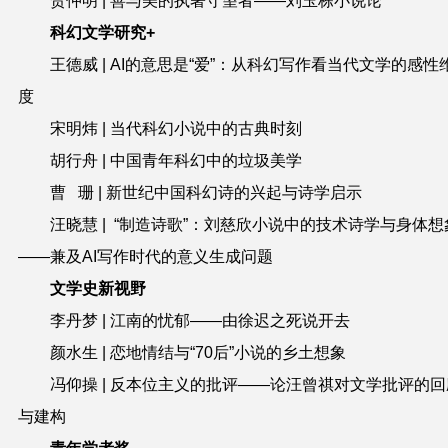
贺仲明
| 善与美的执著守望者——刘玉栋小说论
科幻文学研究+
王德威
| AI的意思是“爱”：从科幻写作看当代文学的感性
度
宋明炜
| 当代科幻小说中的古典时刻
胡行舟
| 中国青年科幻中的垃圾美学
曹 珊
| 新世纪中国科幻诗的兴起与诗学启示
汪晓慧
| “制造诗歌”：刘慈欣小说中的技术诗学与身体想
——兼及AI写作时代的意义生成问题
文学史新视野
李丹梦
| 江南的忧郁——由徐迟之死说开去
颜水生
| 恋地情结与“70后”小说的乡土想象
冯仰操
| 反本位主义的批评——论汪曾祺对文学批评的回
与建构