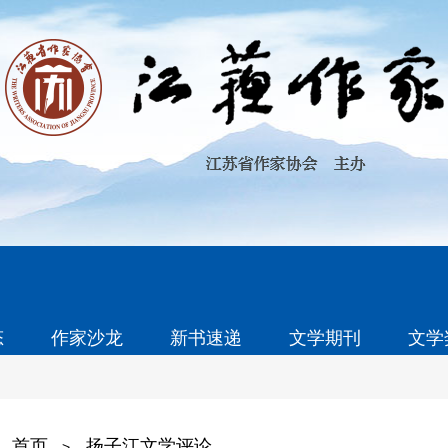
态
作家沙龙
新书速递
文学期刊
文学
首页
扬子江文学评论
>