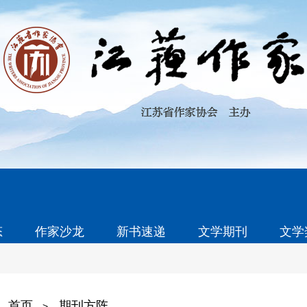
态
作家沙龙
新书速递
文学期刊
文学
首页
期刊方阵
>