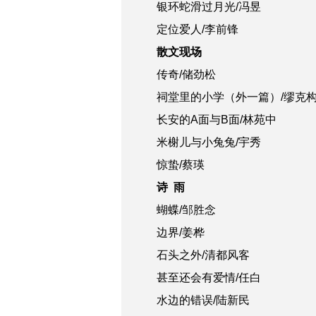
银环蛇滑过月光/冯昱
定位爱人/李前锋
散文现场
传奇/储劲松
祠堂里的小学（外一篇）/缪克
长安的A面与B面/林苑中
米榭儿与小兔兔/宇秀
惊蛰/蔡瑛
诗 雨
蝴蝶/邹胜念
边界/姜桦
石头之外/清都风客
甚至还会有爱情/任白
水边的错误/陆新民