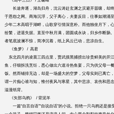
《岛中三日》 / 王啸峰
长途奔逐，湖岛归舟，沈云涛赴玄渊之滨避开嚣嚷，却
于恩怨之网。商海沉浮，父子离心，夫妻反目，往事如潮涌
少年二木高唱于湖畔，山歌穿引情深意朴。而他独坐月下，
纷繁，进退失据。直至中秋月满，团圆成永诀，归乡作断肠
者笔底波澜不惊，简净沉着，纸上风云已动，悲凉自生。
《鱼梦》 / 高君
东北四月的凌晨三四点里，贾武摸黑捕捞出珍贵鲜美的开
鱼，仔细拆洗烹饪，悉心做出六道冷热鱼宴，只为供父母一
饭。然而铺排无边，却是一场盛大的空梦，父母实则已离亡
谓一片痴心谁与知，惟付夜风与寒星，其中悲凉、哀伤和思
溢漫纸背。
《矢部乌鸦》 / 背泥羊
一篇“自言自语”“自说自话”的小说。拒绝一只乌鸦还是接