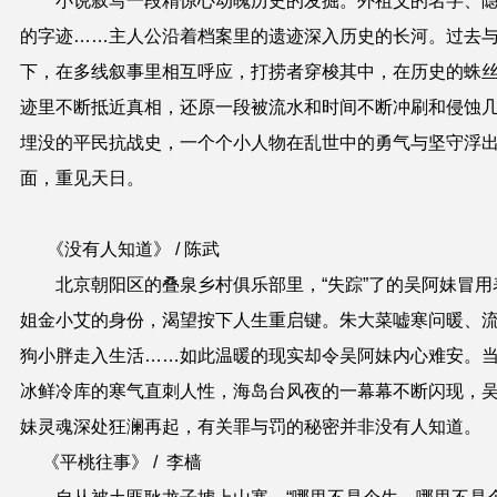
小说叙写一段精惊心动魄历史的发掘。外祖父的名字、
的字迹……主人公沿着档案里的遗迹深入历史的长河。过去
下，在多线叙事里相互呼应，打捞者穿梭其中，在历史的蛛
迹里不断抵近真相，还原一段被流水和时间不断冲刷和侵蚀
埋没的平民抗战史，一个个小人物在乱世中的勇气与坚守浮
面，重见天日。
《没有人知道》
/ 陈武
北京朝阳区的叠泉乡村俱乐部里，“失踪”了的吴阿妹冒用
姐金小艾的身份，渴望按下人生重启键。朱大菜嘘寒问暖、
狗小胖走入生活……如此温暖的现实却令吴阿妹内心难安。
冰鲜冷库的寒气直刺人性，海岛台风夜的一幕幕不断闪现，
妹灵魂深处狂澜再起，有关罪与罚的秘密并非没有人知道。
《平桃往事》 / 李樯