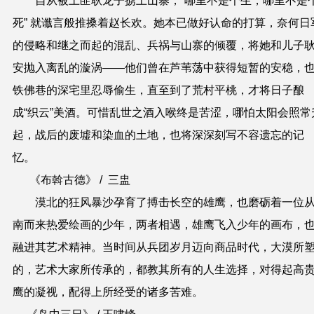
自从被土匪耿龙子掳上山寨，“哪里不是个生，哪里不是
死” 就谶言般推搡着赵长欢。她本已做好认命的打算，奈何日
的侵略和继之而起的混乱、兵祸与山寨的倾覆，将她和儿子
安抛入离乱的漩涡——他们曾在芦苇荡中获得短暂的安稳，
铁佛巷的深宅里忍辱偷生，直至到了荒村平桃，才将日子酿
成“织云”美酒。可惜乱世之酒入喉终是苦涩，哪怕太阳会照常
起，战后的废墟和染血的土地，也将深深刻写不容遗忘的记
忆。
《布斡古德》 / 三盅
漠北的狂风暴沙孕育了搏击长空的雄鹰，也磨砺着一位
南而来热爱绘画的少年，两者相遇，雄鹰飞入少年的画布，
融进其艺术精神。当时间从兵团岁月迈向商品时代，大漠所
的，艺术大家所传承的，都教其所有的人生选择，对得起高
鹰的凝视，配得上所经受的诸多苦难。