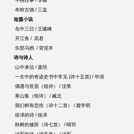
平桃往事
/ 李樯
布斡古德
/ 三盅
短篇小说
岛中三日
/ 王啸峰
开江鱼
/ 高君
矢部乌鸦
/ 背泥羊
诗与诗人
山中来信
/ 庞培
一生中的奇迹史书中常见
(诗十五首) /
华清
偶遇与世居
（
组诗）
/ 沈苇
寒山集
（组诗）
/ 臧北
我们鲜有悲伤
（诗十二首）
/ 龚学明
徐泽的诗
/ 徐泽
秋树的修辞
（诗七首）
/ 晴羽