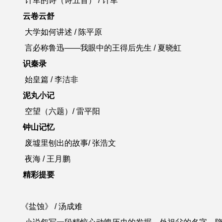
计军的诗
（诗五首）
/
计军
云卷云舒
大学如何讲述
/ 陈平原
言必称鲁迅
——我眼中的王得后先生
/ 夏晓虹
识秦录
始皇篇
/
李洁非
泥丸小记
空望
（六题）
/
雷平阳
钟山记忆
废墟里刨出的故事
/ 张浩文
夜海
/ 王月鹏
精彩提要
《盐蚀》 / 汤成难