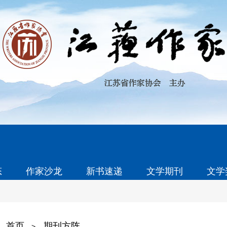
态
作家沙龙
新书速递
文学期刊
文学
首页
期刊方阵
>