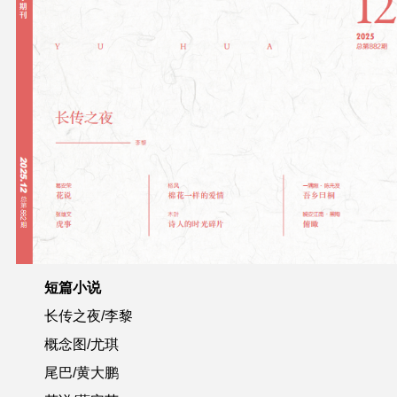
短篇小说
长传之夜/李黎
概念图/尤琪
尾巴/黄大鹏