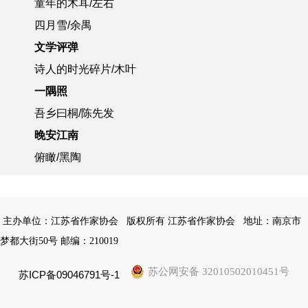
童年的木耳/左右
四月雪/余禺
文学评弹
诗人的时光碎片/木叶
一隅照
吾乡曰桐/陈先发
晚安江南
俯瞰/黑陶
主办单位：江苏省作家协会
版权所有 江苏省作家协会
地址：南京市
梦都大街50号 邮编：210019
苏公网安备 32010502010451号
苏ICP备09046791号-1