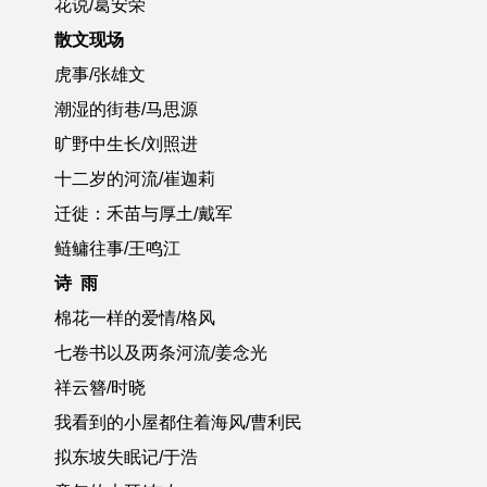
花说/葛安荣
散文现场
虎事/张雄文
潮湿的街巷/马思源
旷野中生长/刘照进
十二岁的河流/崔迦莉
迁徙：禾苗与厚土/戴军
鲢鳙往事/王鸣江
诗 雨
棉花一样的爱情/格风
七卷书以及两条河流/姜念光
祥云簪/时晓
我看到的小屋都住着海风/曹利民
拟东坡失眠记/于浩