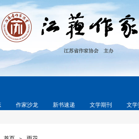
态
作家沙龙
新书速递
文学期刊
文学
首页
雨花
>