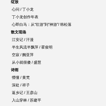
绽放
心问 / 丁小龙
丁小龙创作年表
心即白马：从“壮游”到“神游”/ 韩松落
散文现场
江安记 / 汗漫
半生风流半飘萍 / 霍俊明
空寂 / 阙亚萍
从小就很傻 / 盛慧
诗雨
懵懂 / 黄梵
深处 / 祥子
返乡记 / 王彦山
入山穿林 / 苏建平