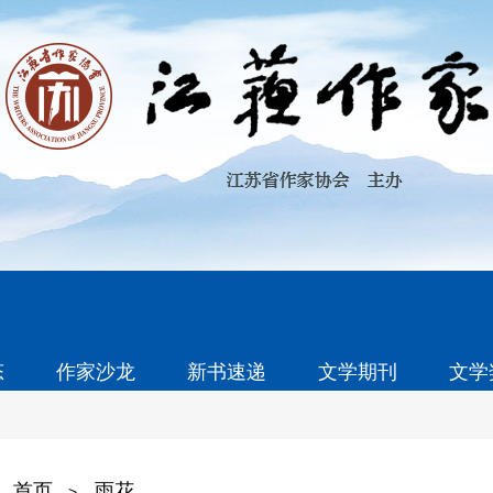
态
作家沙龙
新书速递
文学期刊
文学
首页
雨花
>