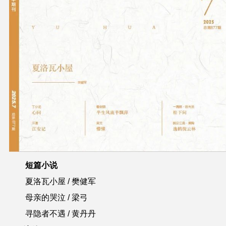
短篇小说
夏洛瓦
小屋 / 樊健军
母亲的哭泣 / 梁弓
寻隐者不遇 / 黄丹丹