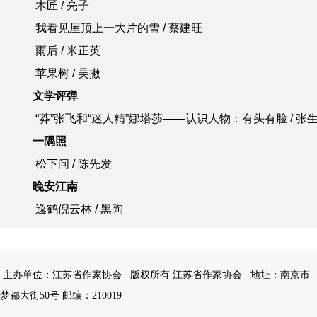
木匠 / 亮子
我看见屋顶上一大片的雪 / 蔡建旺
雨后 / 米正英
苹果树 / 吴撇
文学评弹
“莽”张飞和“迷人精”娜塔莎——认识人物：有头有脸 / 张
一隅照
松下问 / 陈先发
晚安江南
逸鹤倪云林 / 黑陶
主办单位：江苏省作家协会
版权所有 江苏省作家协会
地址：南京市
梦都大街50号 邮编：210019