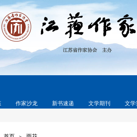
态
作家沙龙
新书速递
文学期刊
文学
首页
雨花
>