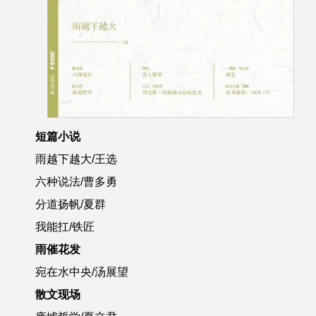
短篇小说
雨越下越大/王选
六种说法/曹多勇
分道扬帆/夏群
我能扛/铁匠
雨催花发
宛在水中央/汤展望
散文现场