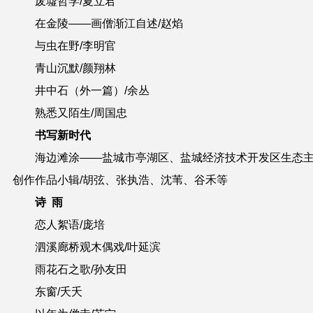
废墟哲学/夏立君
在金陵——画僧渐江自述/赵焰
与虫在野/李明官
青山沉默/颜翔林
井中石（外一篇）/余丛
熟悉又陌生/周国忠
书写新时代
海边滩涂——盐城市亭湖区、盐城经济技术开发区生态
创作作品小辑/胡弦、张执浩、沈苇、谷禾等
诗 雨
恋人絮语/庞培
泗溪廊桥观木偶戏/叶延滨
雨花石之歌/孙友田
东窗/夭夭