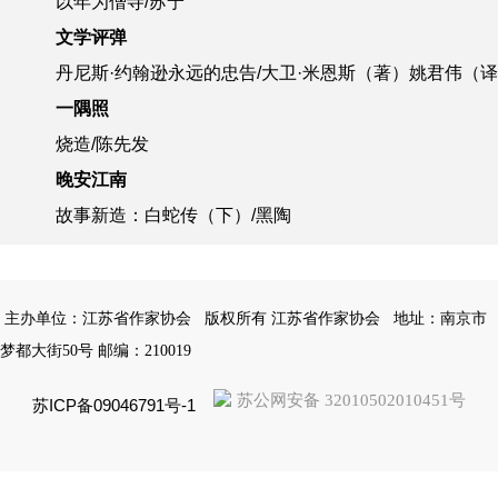
以年为僧寺/苏宁
文学评弹
丹尼斯·约翰逊永远的忠告/大卫·米恩斯（著）姚君伟（
一隅照
烧造/陈先发
晚安江南
故事新造：白蛇传（下）/黑陶
主办单位：江苏省作家协会
版权所有 江苏省作家协会
地址：南京市
梦都大街50号 邮编：210019
苏公网安备 32010502010451号
苏ICP备09046791号-1