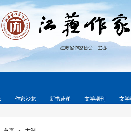
态
作家沙龙
新书速递
文学期刊
文学
首页
太湖
>