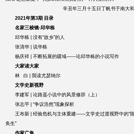
辛丑年三月十五日丁帆书于南大
2021年第3期 目录
名家三棱镜·邱华栋
邱华栋 | 没有“故乡”的人
张清华 | 说华栋
杨庆祥 | 不断拓展的疆域——论邱华栋的小说写作
大家读大家
林 白 | 我读尤瑟纳尔
文学史新视野
李建军 | 论路遥小说中的风景修辞（上）
张志平 | “争议浩然”现象探析
王布新 | 经验危机与主体重建——文学史过渡视野中的“
奂生”
作家广角