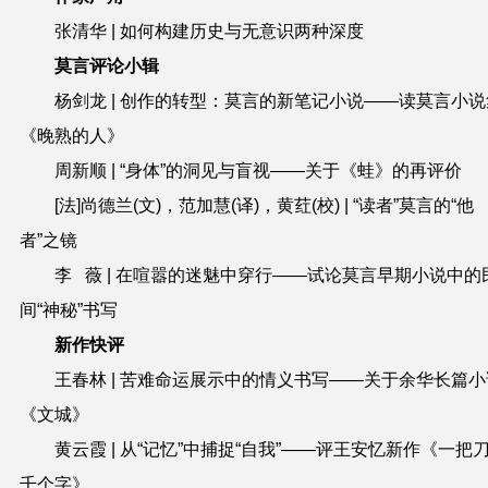
张清华 | 如何构建历史与无意识两种深度
莫言评论小辑
杨剑龙 | 创作的转型：莫言的新笔记小说——读莫言小说
《晚熟的人》
周新顺 | “身体”的洞见与盲视——关于《蛙》的再评价
[法]尚德兰(文)，范加慧(译)，黄荭(校) | “读者”莫言的“他
者”之镜
李 薇 | 在喧嚣的迷魅中穿行——试论莫言早期小说中的
间“神秘”书写
新作快评
王春林 | 苦难命运展示中的情义书写——关于余华长篇小
《文城》
黄云霞 | 从“记忆”中捕捉“自我”——评王安忆新作《一把
千个字》