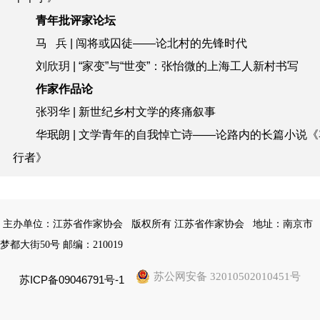
青年批评家论坛
马 兵 | 闯将或囚徒——论北村的先锋时代
刘欣玥 | “家变”与“世变”：张怡微的上海工人新村书写
作家作品论
张羽华 | 新世纪乡村文学的疼痛叙事
华珉朗 | 文学青年的自我悼亡诗——论路内的长篇小说《
行者》
主办单位：江苏省作家协会
版权所有 江苏省作家协会
地址：南京市
梦都大街50号 邮编：210019
苏公网安备 32010502010451号
苏ICP备09046791号-1