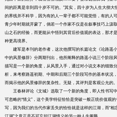
间的距离是非到四十岁不可的。”其实，四十岁为人生大彻大
的界线并不科学，因为有的人一辈子都不可能觉悟，有的人
青少年时期就开蒙了，倘若一个作家不仅是在叙事技巧上汲
山之石的经验，而更能从中悟到其背后价值观的表达，那才
种更高境界。
建军是本刊的老作者，这次他撰写的长篇论文《论路遥
中的风景修辞》分两期刊出，他所阐释的路遥小说三个阶段
描写是一个新的角度，从风景入手，通过对小说文本的细致
析，来考察路遥初期、中期和后期三个阶段写作的基本状况
而揭示他的风景修辞的复杂性。无疑，其评判是客观公允的
王春林评论《文城》选取了一个新的角度，即人性书写
可忽略的“情义”，这个美学特征恰恰是突破一般正统价值观的
写，因为我们的当代作家丢失的恰恰就是这样的江湖，而“相
江湖”之意正是不可忘却江湖情义的另一种人生阐释。