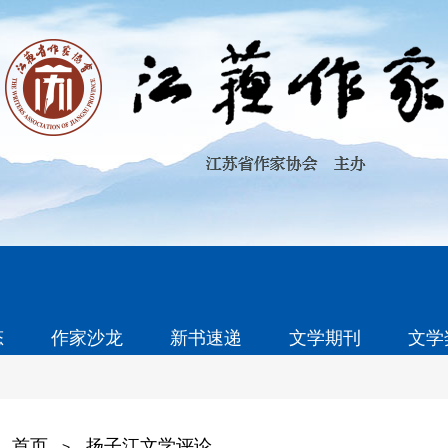
态
作家沙龙
新书速递
文学期刊
文学
首页
扬子江文学评论
>