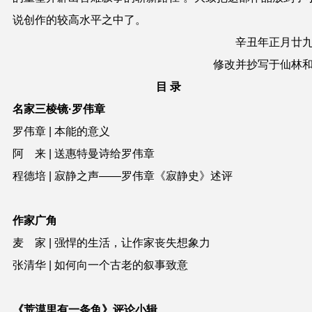
说创作的较高水平之中了。
辛丑年正月廿
修改并抄写于仙林
目 录
名家三棱镜·罗伟章
罗伟章 | 本能的意义
阿 来 | 送惠特曼诗给罗伟章
程德培 | 寂静之声——罗伟章《寂静史》述评
作家广角
麦 家 | 强悍的生活，让作家丧失想象力
张清华 | 如何向一个古老的叙事致意
《荒漠里有一条鱼》评论小辑