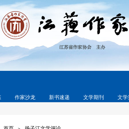
态
作家沙龙
新书速递
文学期刊
文学
首页
扬子江文学评论
>