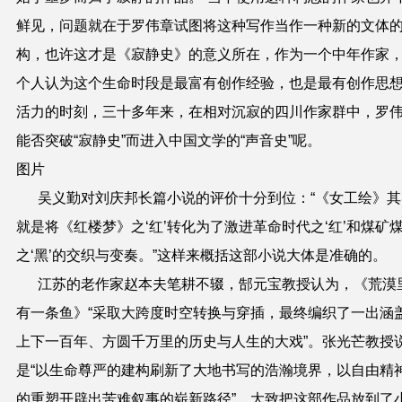
鲜见，问题就在于罗伟章试图将这种写作当作一种新的文体
构，也许这才是《寂静史》的意义所在，作为一个中年作家
个人认为这个生命时段是最富有创作经验，也是最有创作思
活力的时刻，三十多年来，在相对沉寂的四川作家群中，罗
能否突破“寂静史”而进入中国文学的“声音史”呢。
图片
吴义勤对刘庆邦长篇小说的评价十分到位：“《女工绘》其
就是将《红楼梦》之‘红’转化为了激进革命时代之‘红’和煤矿
之‘黑’的交织与变奏。”这样来概括这部小说大体是准确的。
江苏的老作家赵本夫笔耕不辍，郜元宝教授认为，《荒漠
有一条鱼》“采取大跨度时空转换与穿插，最终编织了一出涵
上下一百年、方圆千万里的历史与人生的大戏”。张光芒教授
是“以生命尊严的建构刷新了大地书写的浩瀚境界，以自由精
的重塑开辟出苦难叙事的崭新路径”。大致把这部作品放到了