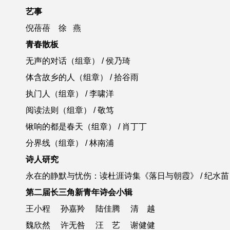
艺事
倪蓓蓓 徐 燕
青春散板
无声的对话（组章） / 侯乃琦
体含故乡的人（组章） / 拾谷雨
执门人（组章） / 李啸洋
阅读法则（组章） / 敬笃
锹响的都是春天（组章） / 肖丁丁
分界线（组章） / 林南浦
诗人研究
永在的静默与忧伤：读杜涯诗集《落日与朝霞》 / 纪水苗
第二届长三角新青年诗会小辑
王小程 孙嘉羚 陆佳腾 清 越
魏欣然 许无咎 汪 艺 谢健健