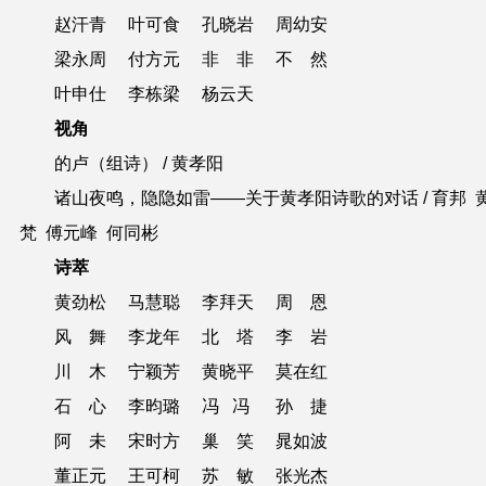
赵汗青 叶可食 孔晓岩 周幼安
梁永周 付方元 非 非 不 然
叶申仕 李栋梁 杨云天
视角
的卢（组诗） / 黄孝阳
诸山夜鸣，隐隐如雷——关于黄孝阳诗歌的对话 / 育邦 
梵 傅元峰 何同彬
诗萃
黄劲松 马慧聪 李拜天 周 恩
风 舞 李龙年 北 塔 李 岩
川 木 宁颖芳 黄晓平 莫在红
石 心 李昀璐 冯 冯 孙 捷
阿 未 宋时方 巢 笑 晁如波
董正元
王可柯 苏 敏 张光杰