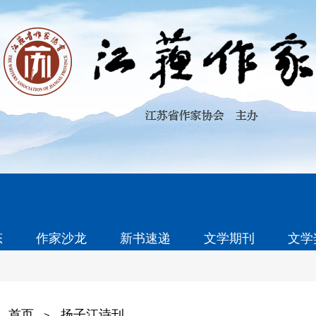
态
作家沙龙
新书速递
文学期刊
文学
首页
扬子江诗刊
>