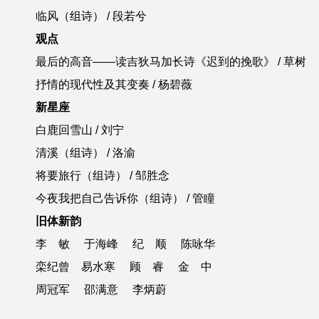
临风（组诗） / 段若兮
观点
最后的高音——读吉狄马加长诗《迟到的挽歌》 / 草树
抒情的现代性及其变奏 / 杨碧薇
新星座
白鹿回雪山 / 刘宁
清溪（组诗） / 洛渝
将要旅行（组诗） / 邹胜念
今夜我把自己告诉你（组诗） / 管瞳
旧体新韵
李 敏 于海峰 纪 顺 陈咏华
栾纪曾
易水寒 顾 睿
金 中
周冠军 邵满意 李炳蔚