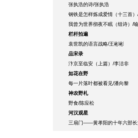
张执浩的诗/张执浩
钢铁是怎样炼成爱情（十三首）
我曾为世界彻夜不眠（组诗）/
栏杆拍遍
袁世凯的语言战略/王彬彬
品宋录
汴京至临安（上篇）/李洁非
如花在野
每一片落叶都被看见/潘向黎
神农野札
野食/陈应松
河汉观星
三扇门——黄孝阳的十年六部长