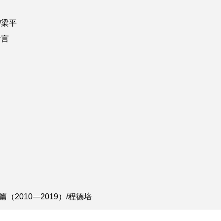
/梁平
喻言
篇（
2010
—
2019
）/程德培