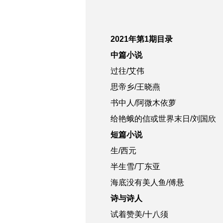
2021
年第1期目录
中篇小说
过往/艾伟
思帝乡/王晓燕
书中人/阿微木依萝
给艳蛾的信或世界末日/刘国欣
短篇小说
生/西元
半生雪/丁东亚
海底没有美人鱼/傅悬
诗与诗人
试着赞美/十八须