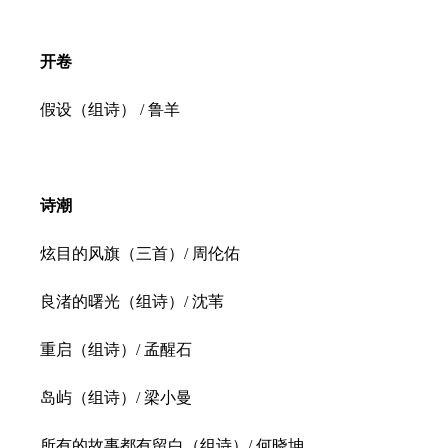
开卷
假设（组诗） / 鲁羊
诗潮
炫目的风旗（三首）/ 周伦佑
良渚的曙光（组诗）/ 沈苇
重启（组诗）/ 孟醒石
岛屿（组诗）/ 梁小曼
所有的故事都有留白（组诗）/ 何晓坤