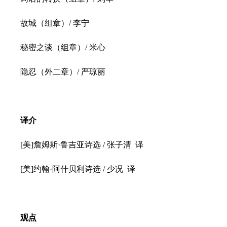
故城（组章）/ 李宁
秘密之谈（组章）/ 米心
隐忍（外二章）/ 严琼丽
译介
[美]詹姆斯·鲁吉亚诗选 / 张子清 译
[美]约翰·阿什贝利诗选 / 少况 译
观点