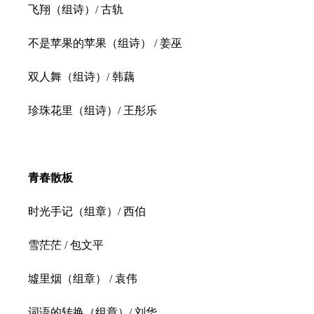
飞翔（组诗）/ 古轨
不是苹果的苹果（组诗） / 姜巫
双人舞（组诗）/ 韩藕
珍珠花里（组诗）/ 王彤乐
青春散板
时光手记（组章）/ 西伯
雪茫茫 / 包文平
墟里烟（组章） / 袁伟
词语的转换（组章）/ 刘华