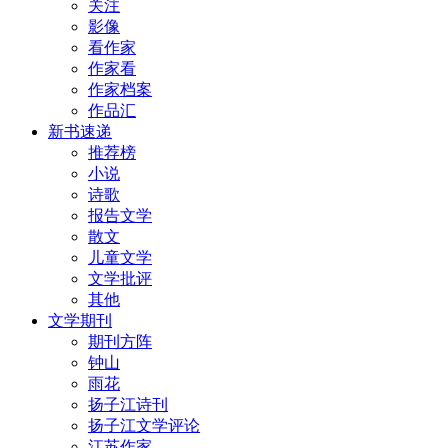
关注
影像
看作家
作家看
作家档案
作品汇
新书速递
推荐榜
小说
诗歌
报告文学
散文
儿童文学
文学批评
其他
文学期刊
期刊方阵
钟山
雨花
扬子江诗刊
扬子江文学评论
江苏作家