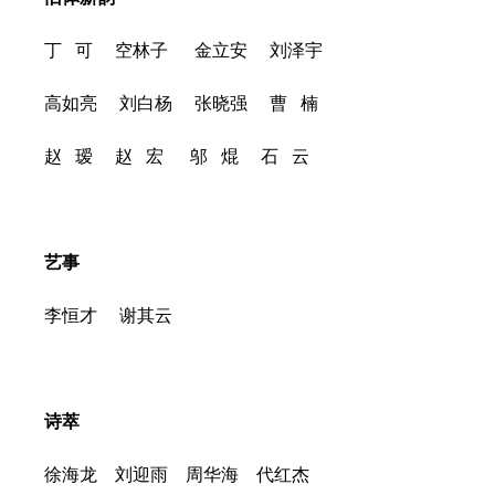
丁 可 空林子 金立安 刘泽宇
高如亮 刘白杨 张晓强 曹 楠
赵 瑷 赵 宏 邬 焜 石 云
艺事
李恒才 谢其云
诗萃
徐海龙 刘迎雨 周华海 代红杰