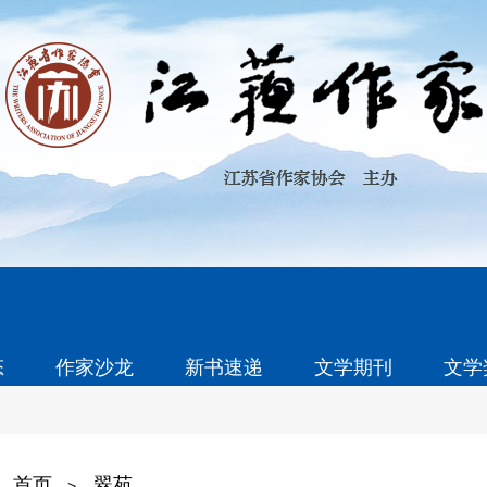
态
作家沙龙
新书速递
文学期刊
文学
首页
翠苑
>