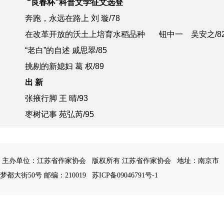
“良春杯”科普文学征文选登
奔跑，永远在路上 刘 璇
/78
在改革开放的沃土上培育水稻品种
钮中一 吴安之
/8
“老白”的自述 戚思翠
/85
挑剔的新媳妇 葛 权
/89
出 新
张掖行脚 王 晴
/93
枣树记事 苑弘芮
/95
主办单位：江苏省作家协会
版权所有 江苏省作家协会
地址：南京市
梦都大街50号 邮编：210019
苏ICP备09046791号-1