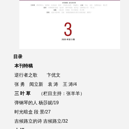
目录
本刊特稿
逆行者之歌 卞优文
张 勇 闻立新 袁 涛 王 涛
/4
三 叶 草
（栏目主持：张羊羊）
弹钢琴的人 杨莎妮
/19
时光暗盒 段 景
/27
吉候路立的诗 吉候路立
/32