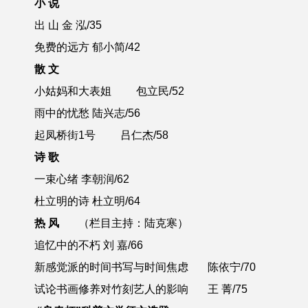
小 说
出 山 金 泓
/35
免费的远方 郁小简
/42
散 文
小姑妈和大表姐 包立民
/52
雨中的忧愁 陆兴志
/56
起凤桥街
1
号 吕仁杰
/58
诗 歌
一束心绪 李朝润
/62
杜立明的诗 杜立明
/64
热 风
（栏目主持：陆克寒）
追忆中的不朽 刘 嘉
/66
新感觉派的时间书写与时间焦虑
陈依宁
/70
试论书画修养对竹刻艺人的影响
王 菁
/75