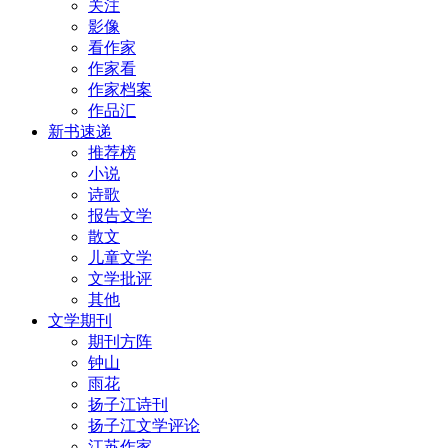
关注
影像
看作家
作家看
作家档案
作品汇
新书速递
推荐榜
小说
诗歌
报告文学
散文
儿童文学
文学批评
其他
文学期刊
期刊方阵
钟山
雨花
扬子江诗刊
扬子江文学评论
江苏作家