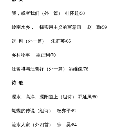
我，或者我们（外一篇） 杜怀超/50
岭南水乡，一幅实用主义的写意画 赵 勤/59
远 树（外一篇） 朱群英/65
乡村物事 巫正利/70
汪曾祺与汪曾祥（外一篇） 姚维儒/76
诗 歌
溧水、高淳、溧阳道上（组诗） 乔延凤/80
蝴蝶的传说（组诗） 杨亦平/82
流水人家（外四首） 宗 昊/84