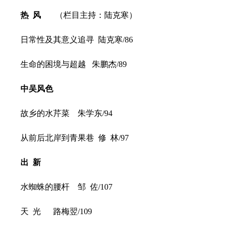
热 风
（栏目主持：陆克寒）
日常性及其意义追寻 陆克寒/86
生命的困境与超越 朱鹏杰/89
中吴风色
故乡的水芹菜 朱学东/94
从前后北岸到青果巷 修 林/97
出 新
水蜘蛛的腰杆 邹 佐/107
天 光 路梅翌/109