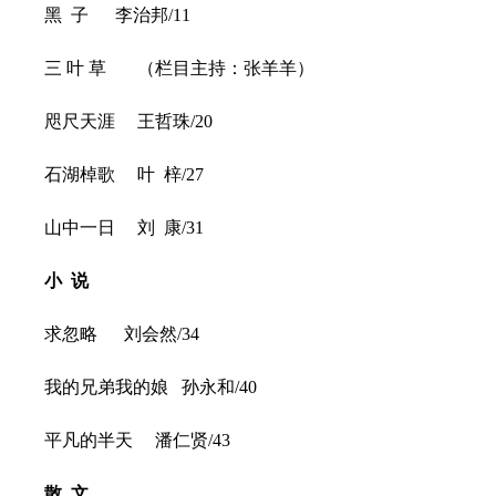
黑 子 李治邦/11
三 叶 草 （栏目主持：张羊羊）
咫尺天涯 王哲珠/20
石湖棹歌 叶 梓/27
山中一日 刘 康/31
小 说
求忽略 刘会然/34
我的兄弟我的娘 孙永和/40
平凡的半天 潘仁贤/43
散 文