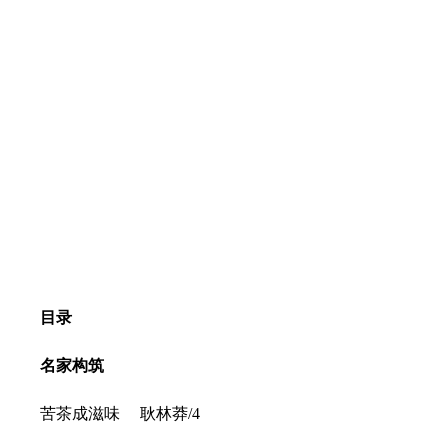
目录
名家构筑
苦茶成滋味 耿林莽/4