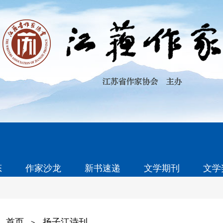
态
作家沙龙
新书速递
文学期刊
文学
首页
扬子江诗刊
>