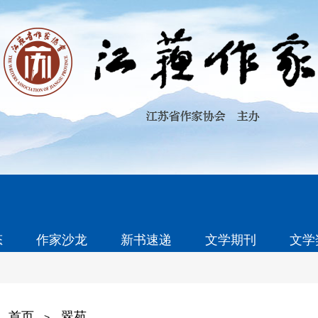
态
作家沙龙
新书速递
文学期刊
文学
首页
翠苑
>